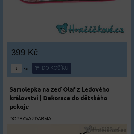
399 Kč
DO KOŠÍKU
ks
Samolepka na zeď Olaf z Ledového
království | Dekorace do dětského
pokoje
DOPRAVA ZDARMA