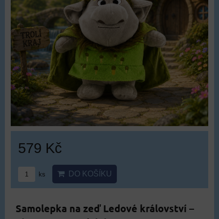
579 Kč
DO KOŠÍKU
ks
Samolepka na zeď Ledové království –