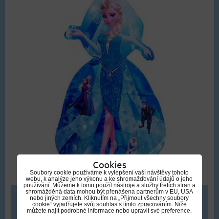
Cookies
Soubory cookie používáme k vylepšení vaší návštěvy tohoto
webu, k analýze jeho výkonu a ke shromažďování údajů o jeho
používání. Můžeme k tomu použít nástroje a služby třetích stran a
shromážděná data mohou být přenášena partnerům v EU, USA
359 Kč
nebo jiných zemích. Kliknutím na „Přijmout všechny soubory
cookie“ vyjadřujete svůj souhlas s tímto zpracováním. Níže
můžete najít podrobné informace nebo upravit své preference.