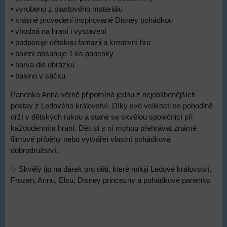
• vyrobeno z plastového materiálu
• krásné provedení inspirované Disney pohádkou
• vhodná na hraní i vystavení
• podporuje dětskou fantazii a kreativní hru
• balení obsahuje 1 ks panenky
• barva dle obrázku
• baleno v sáčku
Panenka Anna věrně připomíná jednu z nejoblíbenějších
postav z Ledového království. Díky své velikosti se pohodlně
drží v dětských rukou a stane se skvělou společnicí při
každodenním hraní. Děti si s ní mohou přehrávat známé
filmové příběhy nebo vytvářet vlastní pohádková
dobrodružství.
✨ Skvělý tip na dárek pro děti, které milují Ledové království,
Frozen, Annu, Elsu, Disney princezny a pohádkové panenky.