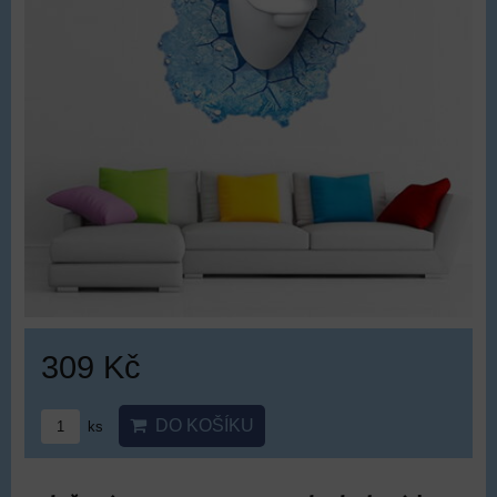
309 Kč
DO KOŠÍKU
ks