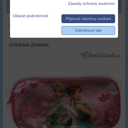
Zásady ochrany soukromí
DO KOŠÍKU
ks
Ukázat podrobnosti
Přijmout všechny cookies
Školní penál Ledové království Frozen |
Odmítnout vše
Penál s Elzou a Annou
DOPRAVA ZDARMA