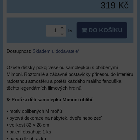
319 Kč
DO KOŠÍKU
ks
Dostupnost:
Skladem u dodavatele*
Oživte dětský pokoj veselou samolepkou s oblíbenými
Mimoni. Roztomilé a zábavné postavičky přinesou do interiéru
radostnou atmosféru a potěší každého malého fanouška
těchto legendárních filmových hrdinů.
✨ Proč si děti samolepku Mimoni oblíbí:
• motiv oblíbených Mimoňů
• bytová dekorace na nábytek, dveře nebo zeď
• velikost 82 × 28 cm
• balení obsahuje 1 ks
• barva dle obrázku