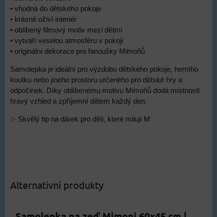
• vhodná do dětského pokoje
• krásně oživí interiér
• oblíbený filmový motiv mezi dětmi
• vytváří veselou atmosféru v pokoji
• originální dekorace pro fanoušky Mimoňů
Samolepka je ideální pro výzdobu dětského pokoje, herního
koutku nebo jiného prostoru určeného pro dětské hry a
odpočinek. Díky oblíbenému motivu Mimoňů dodá místnosti
hravý vzhled a zpříjemní dětem každý den.
✨ Skvělý tip na dárek pro děti, které milují M
Alternativní produkty
Samolepka na zeď Mimoni 60x45 cm |