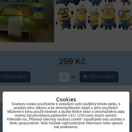
299 Kč
DO KOŠÍKU
DO KOŠÍKU
ks
Cookies
Soubory cookie používáme k vylepšení vaší návštěvy tohoto webu, k
analýze jeho výkonu a ke shromažďování údajů o jeho používání.
Můžeme k tomu použít nástroje a služby třetích stran a shromážděná data
mohou být přenášena partnerům v EU, USA nebo jiných zemích.
Kliknutím na „Přijmout všechny soubory cookie“ vyjadřujete svůj souhlas s
tímto zpracováním. Níže můžete najít podrobné informace nebo upravit
své preference.