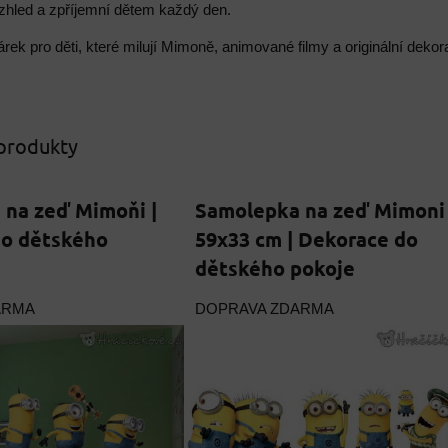
vzhled a zpříjemní dětem každý den.
árek pro děti, které milují Mimoně, animované filmy a originální deko
 produkty
 na zeď Mimoňi |
Samolepka na zeď Mimoni
do dětského
59x33 cm | Dekorace do
dětského pokoje
ARMA
DOPRAVA ZDARMA