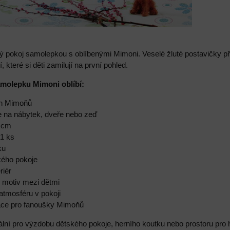
ý pokoj samolepkou s oblíbenými Mimoni. Veselé žluté postavičky při
í, které si děti zamilují na první pohled.
amolepku Mimoni oblíbí:
ch Mimoňů
e na nábytek, dveře nebo zeď
5 cm
 1 ks
ku
kého pokoje
riér
ý motiv mezi dětmi
 atmosféru v pokoji
orace pro fanoušky Mimoňů
ální pro výzdobu dětského pokoje, herního koutku nebo prostoru pr