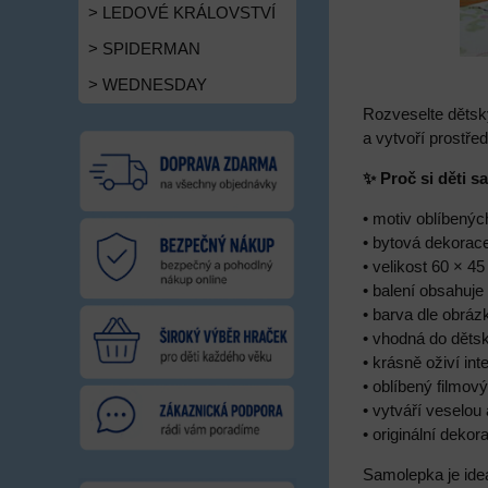
> LEDOVÉ KRÁLOVSTVÍ
> SPIDERMAN
> WEDNESDAY
Rozveselte dětsk
a vytvoří prostřed
✨ Proč si děti s
• motiv oblíbený
• bytová dekorac
• velikost 60 × 4
• balení obsahuje
• barva dle obráz
• vhodná do děts
• krásně oživí inte
• oblíbený filmov
• vytváří veselou
• originální dek
Samolepka je ide