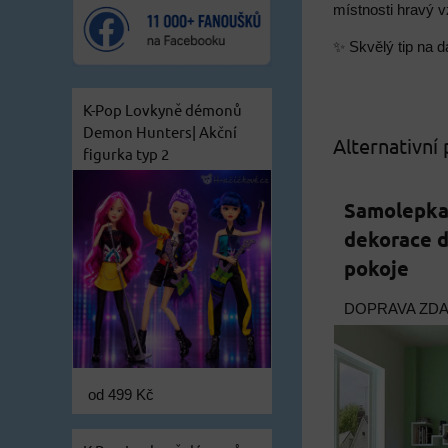
místnosti hravý 
✨ Skvělý tip na d
K-Pop Lovkyně démonů
Demon Hunters| Akční
Alternativní
figurka typ 2
Samolepka
dekorace 
pokoje
DOPRAVA ZD
od 499 Kč