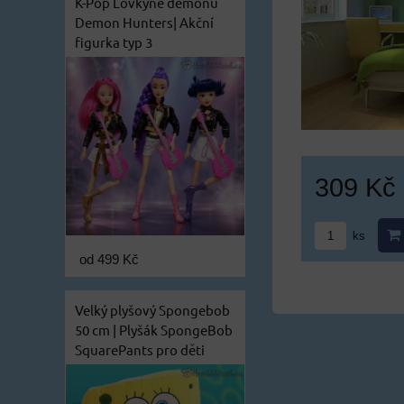
K-Pop Lovkyně démonů
Demon Hunters| Akční
figurka typ 3
309 Kč
ks
od 499 Kč
Velký plyšový Spongebob
50 cm | Plyšák SpongeBob
SquarePants pro děti