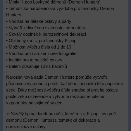
• Motiv K-pop Lovkyně démonů (Demon Hunters)
• Tematická narozeninová výzdoba pro fanoušky Demon
Hunters
• Vhodná na dětské oslavy a párty
• Vytváří jedinečnou slavnostní atmosféru
• Skvělý doplněk k narozeninové dekoraci
• Oblíbený motiv pro fanoušky K-pop
• Možnost výběru čísla od 1 do 10
• Vhodná pro narozeninové fotografie
• Ideální pro tematické oslavy
• Balení obsahuje 19 ks balónků
Narozeninová sada Demon Hunters pomůže vytvořit
působivou výzdobu a potěší každého fanouška této populární
série. Díky možnosti výběru čísla snadno připravíte oslavu
podle věku oslavence a vytvoříte nezapomenutelné
vzpomínky na výjimečný den.
✨ Skvělý tip na dárek pro děti, které milují K-pop Lovkyně
démonů (Demon Hunters), tematické dekorace a
narozeninové oslavy.