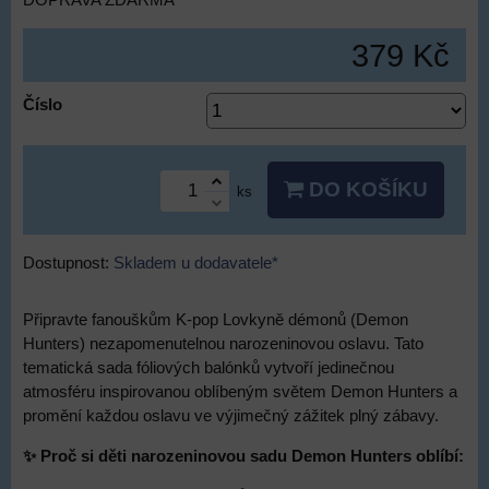
DOPRAVA ZDARMA
379 Kč
Číslo
DO KOŠÍKU
ks
Dostupnost:
Skladem u dodavatele*
Připravte fanouškům K-pop Lovkyně démonů (Demon
Hunters) nezapomenutelnou narozeninovou oslavu. Tato
tematická sada fóliových balónků vytvoří jedinečnou
atmosféru inspirovanou oblíbeným světem Demon Hunters a
promění každou oslavu ve výjimečný zážitek plný zábavy.
✨ Proč si děti narozeninovou sadu Demon Hunters oblíbí: