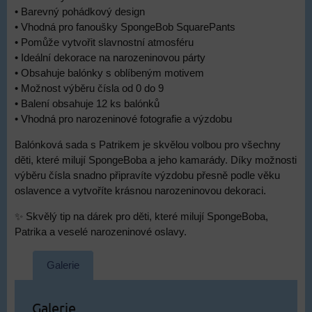
• Barevný pohádkový design
• Vhodná pro fanoušky SpongeBob SquarePants
• Pomůže vytvořit slavnostní atmosféru
• Ideální dekorace na narozeninovou párty
• Obsahuje balónky s oblíbeným motivem
• Možnost výběru čísla od 0 do 9
• Balení obsahuje 12 ks balónků
• Vhodná pro narozeninové fotografie a výzdobu
Balónková sada s Patrikem je skvělou volbou pro všechny
děti, které milují SpongeBoba a jeho kamarády. Díky možnosti
výběru čísla snadno připravíte výzdobu přesně podle věku
oslavence a vytvoříte krásnou narozeninovou dekoraci.
✨ Skvělý tip na dárek pro děti, které milují SpongeBoba,
Patrika a veselé narozeninové oslavy.
Galerie
Galerie