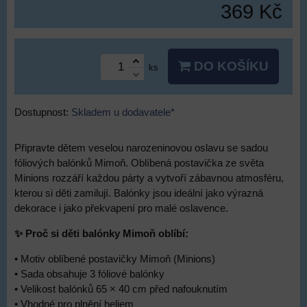
369 Kč
DO KOŠÍKU
ks
Dostupnost:
Skladem u dodavatele*
Připravte dětem veselou narozeninovou oslavu se sadou
fóliových balónků Mimoň. Oblíbená postavička ze světa
Minions rozzáří každou párty a vytvoří zábavnou atmosféru,
kterou si děti zamilují. Balónky jsou ideální jako výrazná
dekorace i jako překvapení pro malé oslavence.
✨ Proč si děti balónky Mimoň oblíbí:
• Motiv oblíbené postavičky Mimoň (Minions)
• Sada obsahuje 3 fóliové balónky
• Velikost balónků 65 × 40 cm před nafouknutím
• Vhodné pro plnění heliem