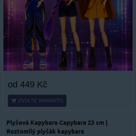
od 449 Kč
ZVOLTE VARIANTU
Plyšová Kapybara Capybara 23 cm |
Roztomilý plyšák kapybara