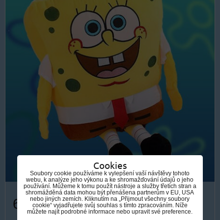
Cookies
Soubory cookie používáme k vylepšení vaší návštěvy tohoto
webu, k analýze jeho výkonu a ke shromažďování údajů o jeho
používání. Můžeme k tomu použít nástroje a služby třetích stran a
shromážděná data mohou být přenášena partnerům v EU, USA
nebo jiných zemích. Kliknutím na „Přijmout všechny soubory
609 Kč
cookie“ vyjadřujete svůj souhlas s tímto zpracováním. Níže
můžete najít podrobné informace nebo upravit své preference.