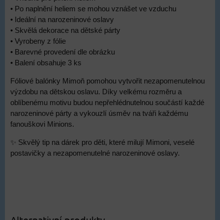
• Po naplnění heliem se mohou vznášet ve vzduchu
• Ideální na narozeninové oslavy
• Skvělá dekorace na dětské párty
• Vyrobeny z fólie
• Barevné provedení dle obrázku
• Balení obsahuje 3 ks
Fóliové balónky Mimoň pomohou vytvořit nezapomenutelnou
výzdobu na dětskou oslavu. Díky velkému rozměru a
oblíbenému motivu budou nepřehlédnutelnou součástí každé
narozeninové párty a vykouzlí úsměv na tváři každému
fanouškovi Minions.
✨ Skvělý tip na dárek pro děti, které milují Mimoni, veselé
postavičky a nezapomenutelné narozeninové oslavy.
Alternativní produkty