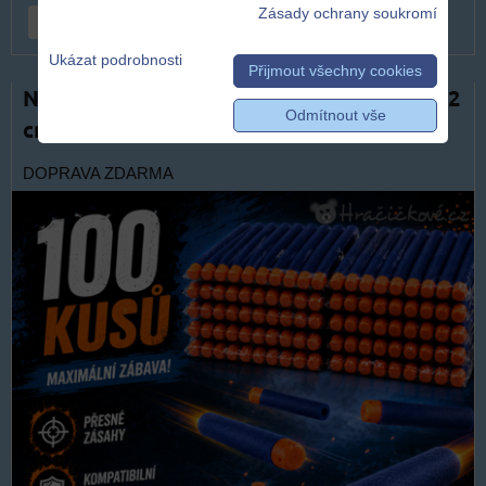
Zásady ochrany soukromí
DO KOŠÍKU
ks
Ukázat podrobnosti
Přijmout všechny cookies
Náhradní náboje do Nerf pistole 100 ks 7,2
Odmítnout vše
cm | Pěnové šipky - modré
DOPRAVA ZDARMA