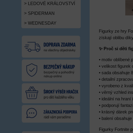
> LEDOVÉ KRÁLOVSTVÍ
> SPIDERMAN
> WEDNESDAY
Figurky ze hry Fo
získají oblibu dí
✨ Proč si děti fi
• motiv oblíbené 
• velikost figure
• sada obsahuje 8
• detailní zpraco
• vyrobeno z kvali
• věrný vzhled in
• ideální na hraní
• podporují fantazi
• krásný dárek pr
• balení obsahuje 
Figurky Fortnite 