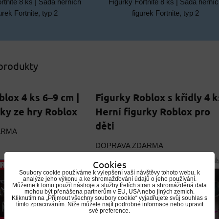
rtnite 8 ks | Sada herních
Figurky Fortnite 8 ks | Sada herní
urek Fortnite, typ 2
figurek Fortnite, typ 2
 produkty
blox 4 ks 6–9 cm |
Figurky Roblox s křídly 4 k
rky ze hry Roblox
Herní figurky Roblox pro
děti
ARMA
DOPRAVA ZDARMA
Cookies
Soubory cookie používáme k vylepšení vaší návštěvy tohoto webu, k
analýze jeho výkonu a ke shromažďování údajů o jeho používání.
Můžeme k tomu použít nástroje a služby třetích stran a shromážděná data
mohou být přenášena partnerům v EU, USA nebo jiných zemích.
Kliknutím na „Přijmout všechny soubory cookie“ vyjadřujete svůj souhlas s
tímto zpracováním. Níže můžete najít podrobné informace nebo upravit
své preference.