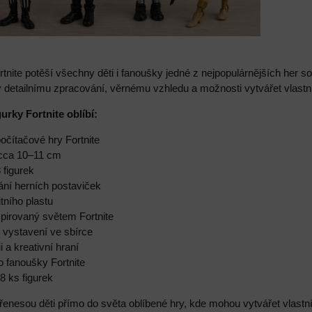
rtnite potěší všechny děti i fanoušky jedné z nejpopulárnějších her s
ky detailnímu zpracování, věrnému vzhledu a možnosti vytvářet vlastn
gurky Fortnite oblíbí:
počítačové hry Fortnite
k cca 10–11 cm
 figurek
vání herních postaviček
tního plastu
spirovaný světem Fortnite
 i vystavení ve sbírce
i a kreativní hraní
o fanoušky Fortnite
8 ks figurek
přenesou děti přímo do světa oblíbené hry, kde mohou vytvářet vlastn