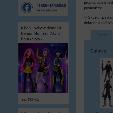
propracovaným det
postaviček.
✨ Skvělý tip na dá
dobrodružství pln
K-Pop Lovkyně démonů
Demon Hunters| Akční
Galerie
figurka typ 2
Galerie
od 499 Kč