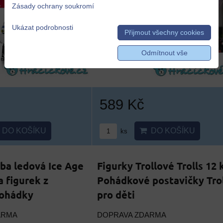
Zásady ochrany soukromí
Ukázat podrobnosti
Přijmout všechny cookies
Odmítnout vše
589 Kč
DO KOŠÍKU
DO KOŠÍKU
ks
ba ledová Ice Age
Figurky Trollové Trolls 12 k
a figurek z
Pohádkové postavičky Trol
pohádky
pro děti
ARMA
DOPRAVA ZDARMA