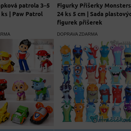
apková patrola 3–5
Figurky Příšerky Monsters
 ks | Paw Patrol
24 ks 5 cm | Sada plastový
figurek příšerek
ARMA
DOPRAVA ZDARMA