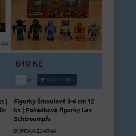
649 Kč
DO KOŠÍKU
ks
s |
Figurky Šmoulové 3-6 cm 12
ls
ks | Pohádkové figurky Les
Schtroumpfs
DOPRAVA ZDARMA