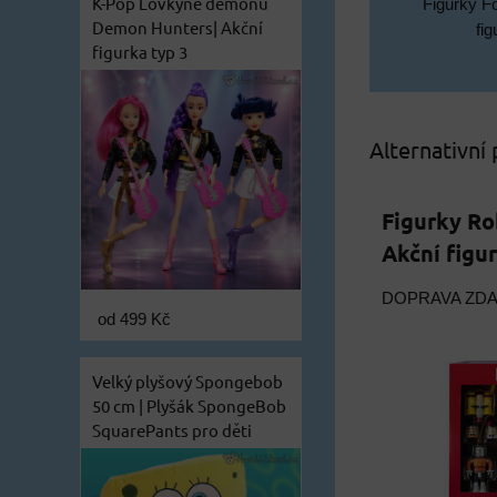
K-Pop Lovkyně démonů
Figurky Fo
Demon Hunters| Akční
fig
figurka typ 3
Alternativní
Figurky Ro
Akční figu
DOPRAVA ZD
od 499 Kč
Velký plyšový Spongebob
50 cm | Plyšák SpongeBob
SquarePants pro děti