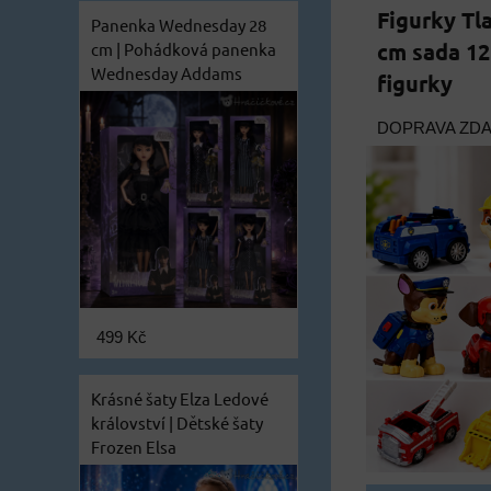
Figurky Tl
Panenka Wednesday 28
cm sada 12
cm | Pohádková panenka
Wednesday Addams
figurky
DOPRAVA ZD
499 Kč
Krásné šaty Elza Ledové
království | Dětské šaty
Frozen Elsa