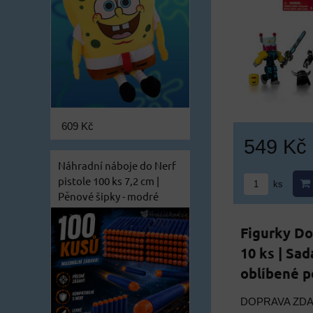
609 Kč
549 Kč
Náhradní náboje do Nerf
pistole 100 ks 7,2 cm |
ks
Pěnové šipky - modré
Figurky Do
10 ks | Sad
oblíbené 
DOPRAVA ZD