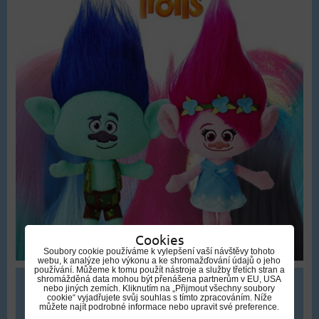
Cookies
Soubory cookie používáme k vylepšení vaší návštěvy tohoto
webu, k analýze jeho výkonu a ke shromažďování údajů o jeho
používání. Můžeme k tomu použít nástroje a služby třetích stran a
shromážděná data mohou být přenášena partnerům v EU, USA
399 Kč
nebo jiných zemích. Kliknutím na „Přijmout všechny soubory
cookie“ vyjadřujete svůj souhlas s tímto zpracováním. Níže
můžete najít podrobné informace nebo upravit své preference.