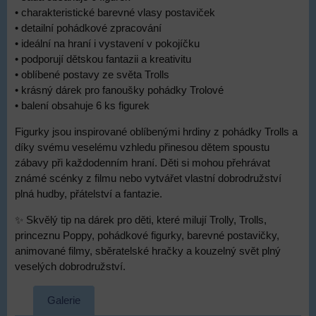
• charakteristické barevné vlasy postaviček
• detailní pohádkové zpracování
• ideální na hraní i vystavení v pokojíčku
• podporují dětskou fantazii a kreativitu
• oblíbené postavy ze světa Trolls
• krásný dárek pro fanoušky pohádky Trolové
• balení obsahuje 6 ks figurek
Figurky jsou inspirované oblíbenými hrdiny z pohádky Trolls a
díky svému veselému vzhledu přinesou dětem spoustu
zábavy při každodenním hraní. Děti si mohou přehrávat
známé scénky z filmu nebo vytvářet vlastní dobrodružství
plná hudby, přátelství a fantazie.
✨ Skvělý tip na dárek pro děti, které milují Trolly, Trolls,
princeznu Poppy, pohádkové figurky, barevné postavičky,
animované filmy, sběratelské hračky a kouzelný svět plný
veselých dobrodružství.
Galerie