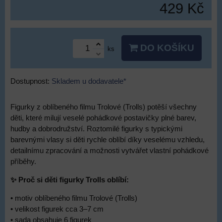
429 Kč
DO KOŠÍKU
ks
Dostupnost:
Skladem u dodavatele*
Figurky z oblíbeného filmu Trolové (Trolls) potěší všechny
děti, které milují veselé pohádkové postavičky plné barev,
hudby a dobrodružství. Roztomilé figurky s typickými
barevnými vlasy si děti rychle oblíbí díky veselému vzhledu,
detailnímu zpracování a možnosti vytvářet vlastní pohádkové
příběhy.
✨ Proč si děti figurky Trolls oblíbí:
• motiv oblíbeného filmu Trolové (Trolls)
• velikost figurek cca 3–7 cm
• sada obsahuje 6 figurek