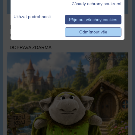
Zásady ochrany soukromí
ZVOLTE VARIANTU
Ukázat podrobnosti
Přijmout všechny cookies
Plyšový Troll z Ledového království,
Odmítnout vše
velikost 25cm
DOPRAVA ZDARMA