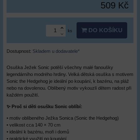
509 Kč
DO KOŠÍKU
ks
Dostupnost:
Skladem u dodavatele*
Osuška Ježek Sonic potěší všechny malé fanoušky
legendárního modrého hrdiny. Velká dětská osuška s motivem
Sonic the Hedgehog je ideální po koupání, k bazénu, na pláž
nebo na dovolenou. Oblíbený motiv vykouzlí dětem radost při
každém použití.
✨ Proč si děti osušku Sonic oblíbí:
• motiv oblíbeného Ježka Sonica (Sonic the Hedgehog)
• velikost cca 140 × 70 cm
• ideální k bazénu, moři i domů
• praktické využití po koupání