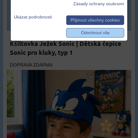
409 Kč
Zásady ochrany soukromí
Ukázat podrobnosti
Přijmout všechny cookies
DO KOŠÍKU
ks
Odmítnout vše
Kšiltovka Ježek Sonic | Dětská čepice
Sonic pro kluky, typ 1
DOPRAVA ZDARMA