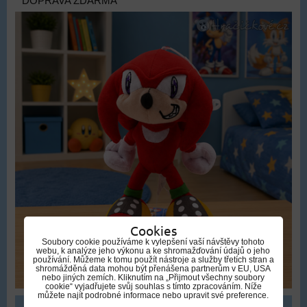
DOPRAVA ZDARMA
Cookies
Soubory cookie používáme k vylepšení vaší návštěvy tohoto
webu, k analýze jeho výkonu a ke shromažďování údajů o jeho
používání. Můžeme k tomu použít nástroje a služby třetích stran a
shromážděná data mohou být přenášena partnerům v EU, USA
nebo jiných zemích. Kliknutím na „Přijmout všechny soubory
cookie“ vyjadřujete svůj souhlas s tímto zpracováním. Níže
můžete najít podrobné informace nebo upravit své preference.