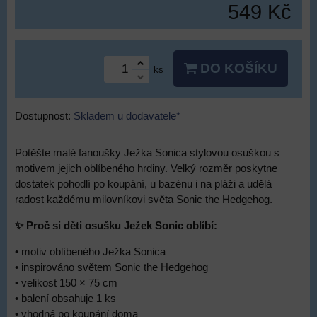
549 Kč
DO KOŠÍKU
ks
Dostupnost:
Skladem u dodavatele*
Potěšte malé fanoušky Ježka Sonica stylovou osuškou s
motivem jejich oblíbeného hrdiny. Velký rozměr poskytne
dostatek pohodlí po koupání, u bazénu i na pláži a udělá
radost každému milovníkovi světa Sonic the Hedgehog.
✨ Proč si děti osušku Ježek Sonic oblíbí:
• motiv oblíbeného Ježka Sonica
• inspirováno světem Sonic the Hedgehog
• velikost 150 × 75 cm
• balení obsahuje 1 ks
• vhodná po koupání doma