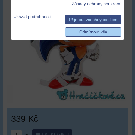
Zásady ochrany soukromí
Ukázat podrobnosti
Přijmout všechny cookies
Odmítnout vše
339 Kč
DO KOŠÍKU
ks