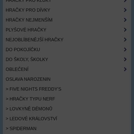
HRAČKY PRO KLUKY
HRAČKY PRO DÍVKY
HRAČKY NEJMENŠÍM
PLYŠOVÉ HRAČKY
NEJOBLÍBENĚJŠÍ HRAČKY
DO POKOJÍČKU
DO ŠKOLY, ŠKOLKY
OBLEČENÍ
OSLAVA NAROZENIN
> FIVE NIGHTS FREDDY'S
> HRAČKY TYPU NERF
> LOVKYNĚ DÉMONŮ
> LEDOVÉ KRÁLOVSTVÍ
> SPIDERMAN