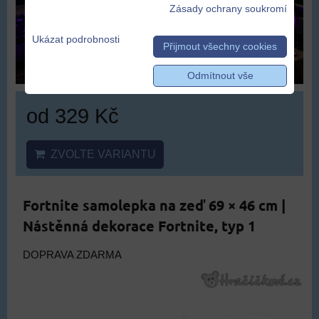
Zásady ochrany soukromí
Ukázat podrobnosti
Přijmout všechny cookies
Odmítnout vše
od 329 Kč
ZVOLTE VARIANTU
Fortnite samolepka na zeď 69 × 46 cm |
Nástěnná dekorace Fortnite, typ 1
DOPRAVA ZDARMA