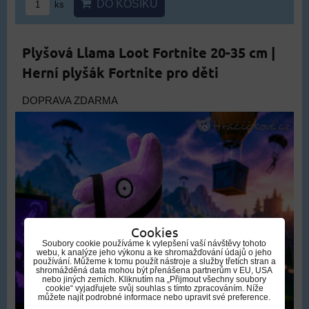
DO KOŠÍKU
ks
Plyšová Llama Loot Fortnite 20-35 cm |
Herní plyšák Fortnite pro děti
DOPRAVA ZDARMA
Cookies
Soubory cookie používáme k vylepšení vaší návštěvy tohoto
webu, k analýze jeho výkonu a ke shromažďování údajů o jeho
používání. Můžeme k tomu použít nástroje a služby třetích stran a
shromážděná data mohou být přenášena partnerům v EU, USA
nebo jiných zemích. Kliknutím na „Přijmout všechny soubory
cookie“ vyjadřujete svůj souhlas s tímto zpracováním. Níže
můžete najít podrobné informace nebo upravit své preference.