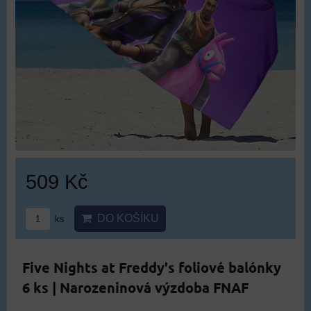
509 Kč
DO KOŠÍKU
ks
Five Nights at Freddy's foliové balónky
6 ks | Narozeninová výzdoba FNAF