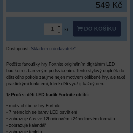
549 Kč
DO KOŠÍKU
ks
Dostupnost:
Skladem u dodavatele*
Potěšte fanoušky hry Fortnite originálním digitálním LED
budíkem s barevným podsvícením. Tento stylový doplněk do
dětského pokoje zaujme nejen motivem oblíbené hry, ale také
praktickými funkcemi, které děti využijí každý den.
✨ Proč si děti LED budík Fortnite oblíbí:
• motiv oblíbené hry Fortnite
• 7 měnících se barev LED osvětlení
• zobrazuje čas ve 12hodinovém i 24hodinovém formátu
• zobrazuje kalendář
• zobrazuje teplotu