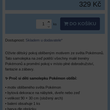
329 Kč
DO KOŠÍKU
ks
Dostupnost:
Skladem u dodavatele*
Oživte dětský pokoj oblíbeným motivem ze světa Pokémonů.
Tato samolepka na zeď potěší všechny malé trenéry
Pokémonů a promění pokoj v místo plné dobrodružství,
fantazie a zábavy.
✨ Proč si děti samolepku Pokémon oblíbí:
• motiv oblíbeného světa Pokémon
• bytová dekorace na nábytek, dveře nebo zeď
• velikost 90 × 30 cm (složený arch)
• balení obsahuje 1 ks
• barva dle obrázku