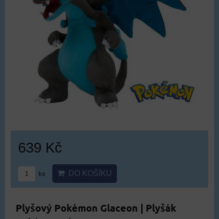
639 Kč
DO KOŠÍKU
ks
Plyšový Pokémon Glaceon | Plyšák