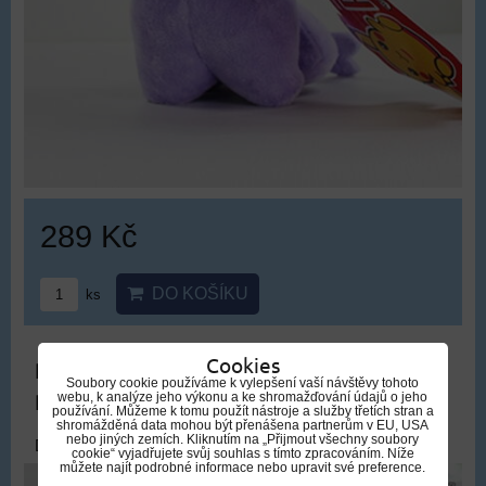
289 Kč
DO KOŠÍKU
ks
Cookies
Plyšový Pokémon Flareon | Plyšák
Soubory cookie používáme k vylepšení vaší návštěvy tohoto
Pokémon Flareon
webu, k analýze jeho výkonu a ke shromažďování údajů o jeho
používání. Můžeme k tomu použít nástroje a služby třetích stran a
shromážděná data mohou být přenášena partnerům v EU, USA
nebo jiných zemích. Kliknutím na „Přijmout všechny soubory
DOPRAVA ZDARMA
cookie“ vyjadřujete svůj souhlas s tímto zpracováním. Níže
můžete najít podrobné informace nebo upravit své preference.