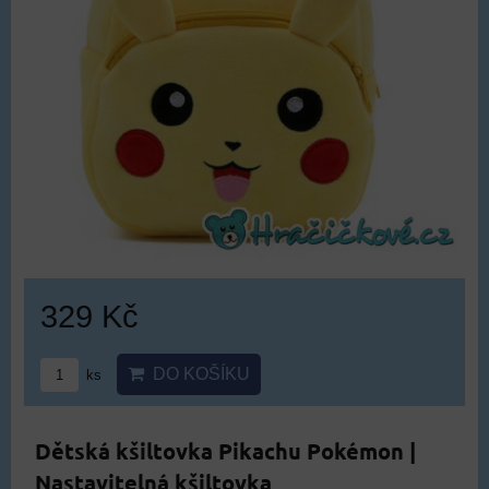
329 Kč
DO KOŠÍKU
ks
Dětská kšiltovka Pikachu Pokémon |
Nastavitelná kšiltovka