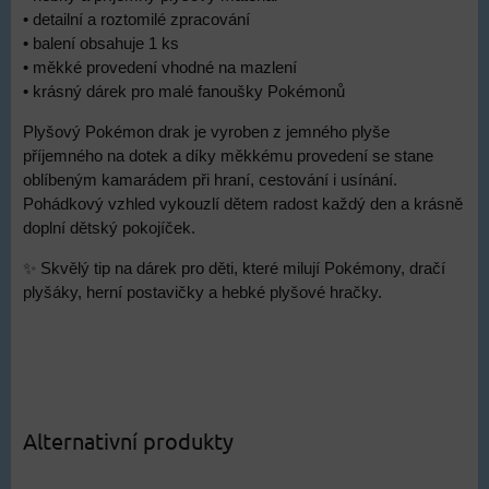
• detailní a roztomilé zpracování
• balení obsahuje 1 ks
• měkké provedení vhodné na mazlení
• krásný dárek pro malé fanoušky Pokémonů
Plyšový Pokémon drak je vyroben z jemného plyše
příjemného na dotek a díky měkkému provedení se stane
oblíbeným kamarádem při hraní, cestování i usínání.
Pohádkový vzhled vykouzlí dětem radost každý den a krásně
doplní dětský pokojíček.
✨ Skvělý tip na dárek pro děti, které milují Pokémony, dračí
plyšáky, herní postavičky a hebké plyšové hračky.
Alternativní produkty