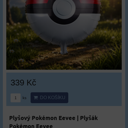
339 Kč
DO KOŠÍKU
ks
Plyšový Pokémon Eevee | Plyšák
Pokémon Eevee