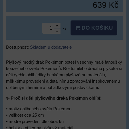
639 Kč
DO KOŠÍKU
ks
Dostupnost:
Skladem u dodavatele
Plyšový modrý drak Pokémon potěší všechny malé fanoušky
kouzelného světa Pokémonů. Roztomilého dračího plyšáka si
děti rychle oblíbí díky hebkému plyšovému materiálu,
měkkému provedení a detailnímu zpracování inspirovanému
oblíbenými herními a pohádkovými postavičkami.
✨ Proč si děti plyšového draka Pokémon oblíbí:
• motiv oblíbeného světa Pokémon
• velikost cca 25 cm
• modré provedení dle obrázku
• hebký a příjemný plyšový materiál