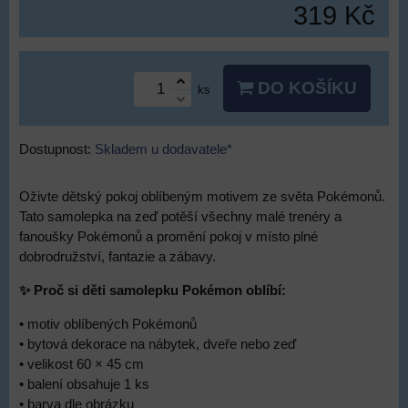
319 Kč
DO KOŠÍKU
ks
Dostupnost:
Skladem u dodavatele*
Oživte dětský pokoj oblíbeným motivem ze světa Pokémonů.
Tato samolepka na zeď potěší všechny malé trenéry a
fanoušky Pokémonů a promění pokoj v místo plné
dobrodružství, fantazie a zábavy.
✨ Proč si děti samolepku Pokémon oblíbí:
• motiv oblíbených Pokémonů
• bytová dekorace na nábytek, dveře nebo zeď
• velikost 60 × 45 cm
• balení obsahuje 1 ks
• barva dle obrázku