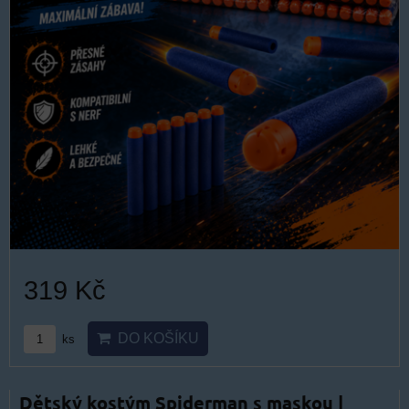
319 Kč
DO KOŠÍKU
ks
Dětský kostým Spiderman s maskou |