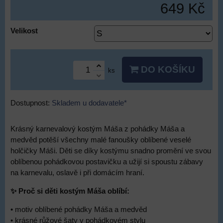
649 Kč
Velikost
DO KOŠÍKU
ks
Dostupnost:
Skladem u dodavatele*
Krásný karnevalový kostým Máša z pohádky Máša a
medvěd potěší všechny malé fanoušky oblíbené veselé
holčičky Máši. Děti se díky kostýmu snadno promění ve svou
oblíbenou pohádkovou postavičku a užijí si spoustu zábavy
na karnevalu, oslavě i při domácím hraní.
✨ Proč si děti kostým Máša oblíbí:
• motiv oblíbené pohádky Máša a medvěd
• krásné růžové šaty v pohádkovém stylu