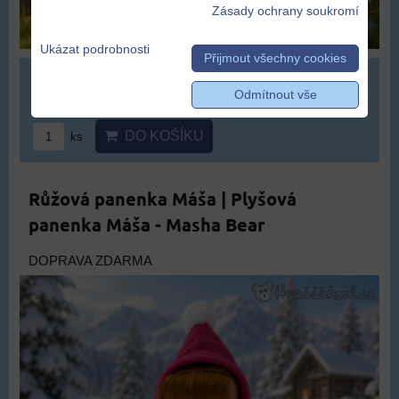
Zásady ochrany soukromí
Ukázat podrobnosti
Přijmout všechny cookies
499 Kč
Odmítnout vše
DO KOŠÍKU
ks
Růžová panenka Máša | Plyšová
panenka Máša - Masha Bear
DOPRAVA ZDARMA