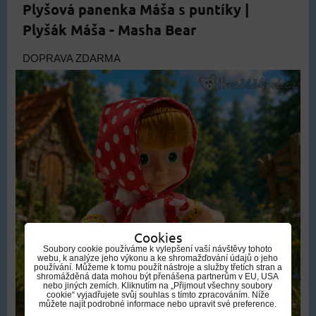
Plyšová panenka Máša s puntíky |
Plyšák Máša - Masha Bear
DOPRAVA ZDARMA
Cookies
Soubory cookie používáme k vylepšení vaší návštěvy tohoto
webu, k analýze jeho výkonu a ke shromažďování údajů o jeho
používání. Můžeme k tomu použít nástroje a služby třetích stran a
shromážděná data mohou být přenášena partnerům v EU, USA
nebo jiných zemích. Kliknutím na „Přijmout všechny soubory
cookie“ vyjadřujete svůj souhlas s tímto zpracováním. Níže
můžete najít podrobné informace nebo upravit své preference.