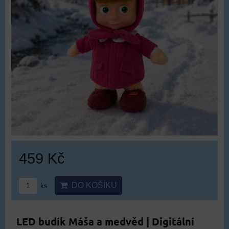
459 Kč
DO KOŠÍKU
ks
LED budík Máša a medvěd | Digitální