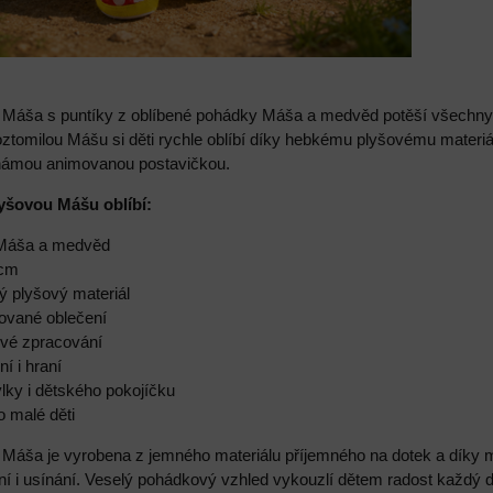
 Máša s puntíky z oblíbené pohádky Máša a medvěd potěší všechn
oztomilou Mášu si děti rychle oblíbí díky hebkému plyšovému materi
námou animovanou postavičkou.
lyšovou Mášu oblíbí:
 Máša a medvěd
 cm
ý plyšový materiál
kované oblečení
ové zpracování
ní i hraní
lky i dětského pokojíčku
o malé děti
Máša je vyrobena z jemného materiálu příjemného na dotek a díky
ání i usínání. Veselý pohádkový vzhled vykouzlí dětem radost každý 