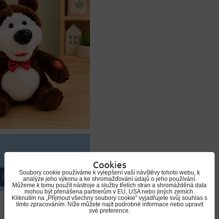
Cookies
Soubory cookie používáme k vylepšení vaší návštěvy tohoto webu, k
DO KOŠÍKU
analýze jeho výkonu a ke shromažďování údajů o jeho používání.
Můžeme k tomu použít nástroje a služby třetích stran a shromážděná data
mohou být přenášena partnerům v EU, USA nebo jiných zemích.
Kliknutím na „Přijmout všechny soubory cookie“ vyjadřujete svůj souhlas s
tímto zpracováním. Níže můžete najít podrobné informace nebo upravit
své preference.