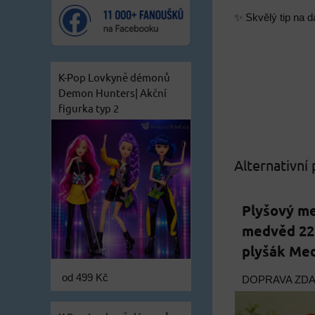
✨ Skvělý tip na d
K-Pop Lovkyně démonů
Demon Hunters| Akční
figurka typ 2
Alternativní
Plyšový m
medvěd 22
plyšák Me
od 499 Kč
DOPRAVA ZD