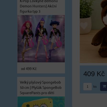
K-Pop Lovkyně démonů
Demon Hunters| Akční
figurka typ 3
od 499 Kč
409 Kč
Velký plyšový Spongebob
ks
50 cm | Plyšák SpongeBob
SquarePants pro děti