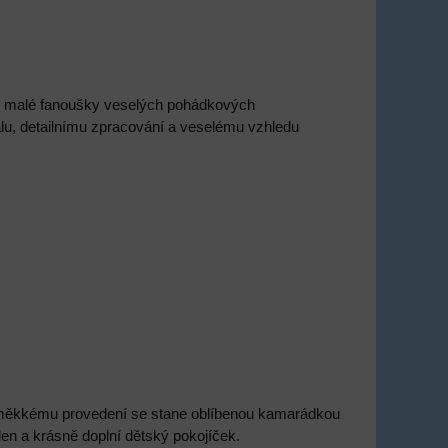
y malé fanoušky veselých pohádkových
álu, detailnímu zpracování a veselému vzhledu
 měkkému provedení se stane oblíbenou kamarádkou
den a krásně doplní dětský pokojíček.