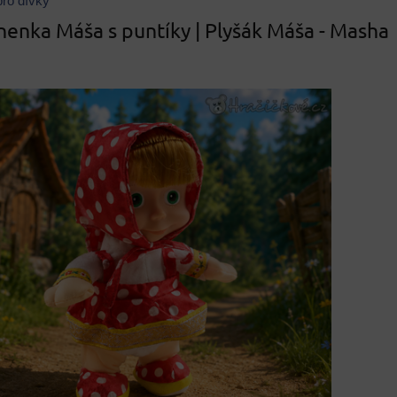
ro dívky
nenka Máša s puntíky | Plyšák Máša - Masha