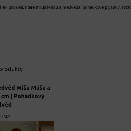
árek pro děti, které milují Mášu a medvěda, pohádkové plyšáky, rozt
 produkty
edvěd Míša Máša a
 cm | Pohádkový
dvěd
ARMA