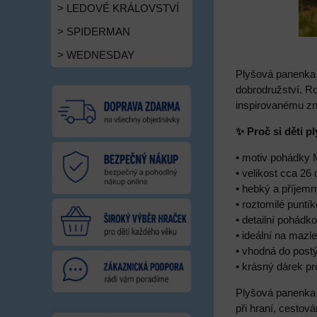
> LEDOVÉ KRÁLOVSTVÍ
> SPIDERMAN
> WEDNESDAY
Plyšová panenka
dobrodružství. R
inspirovanému z
✨ Proč si děti p
• motiv pohádky
• velikost cca 26
• hebký a příjemn
• roztomilé puntí
• detailní pohádk
• ideální na mazle
• vhodná do postý
• krásný dárek pr
Plyšová panenka 
při hraní, cestov