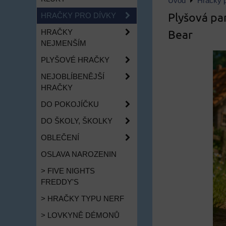
Úvod
Hračky p
Plyšová pa
HRAČKY PRO DÍVKY
Bear
HRAČKY
NEJMENŠÍM
PLYŠOVÉ HRAČKY
NEJOBLÍBENĚJŠÍ
HRAČKY
DO POKOJÍČKU
DO ŠKOLY, ŠKOLKY
OBLEČENÍ
OSLAVA NAROZENIN
> FIVE NIGHTS
FREDDY'S
> HRAČKY TYPU NERF
> LOVKYNĚ DÉMONŮ