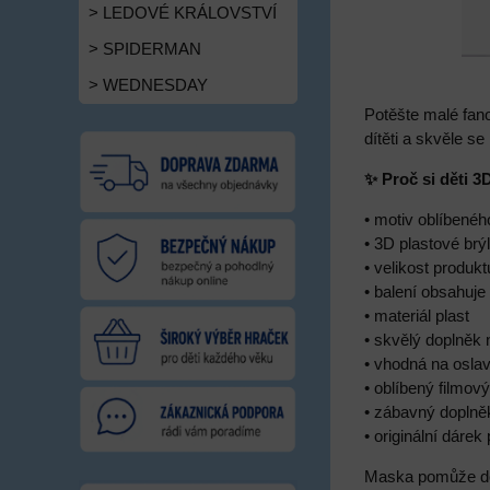
> LEDOVÉ KRÁLOVSTVÍ
> SPIDERMAN
> WEDNESDAY
Potěšte malé fan
dítěti a skvěle s
✨ Proč si děti 
• motiv oblíbené
• 3D plastové brýl
• velikost produk
• balení obsahuje
• materiál plast
• skvělý doplněk 
• vhodná na osla
• oblíbený filmov
• zábavný doplněk
• originální dáre
Maska pomůže děte