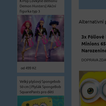
K-Pop Lovkyně démonů
Demon Hunters| Akční
figurka typ 3
Alternativní
3x Fóliové
Minions 65 
Narozenin
DOPRAVA ZD
od 499 Kč
Velký plyšový Spongebob
50 cm | Plyšák SpongeBob
SquarePants pro děti