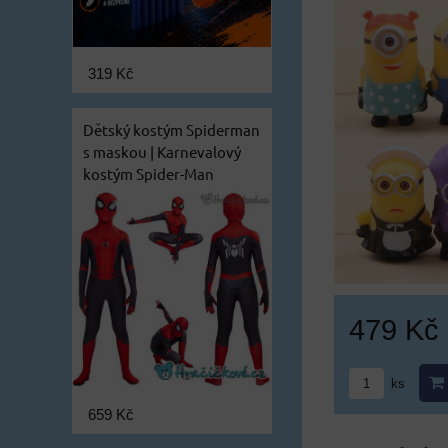
319 Kč
Dětský kostým Spiderman
s maskou | Karnevalový
kostým Spider-Man
479 Kč
ks
659 Kč