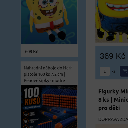
609 Kč
369 Kč
Náhradní náboje do Nerf
ks
pistole 100 ks 7,2 cm |
Pěnové šipky - modré
Figurky Mi
8 ks | Mini
pro děti
DOPRAVA ZD