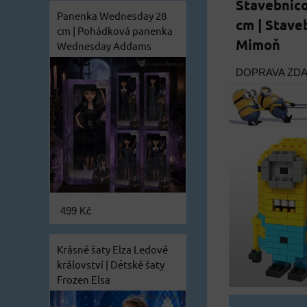
Stavebnic
Panenka Wednesday 28
cm | Stave
cm | Pohádková panenka
Mimoň
Wednesday Addams
DOPRAVA ZD
499 Kč
Krásné šaty Elza Ledové
království | Dětské šaty
Frozen Elsa