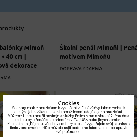
 produkty
 balónky Mimoň
Školní penál Mimoňi | Pená
× 40 cm |
motivem Mimoňů
ová dekorace
DOPRAVA ZDARMA
ARMA
Cookies
Soubory cookie používáme k vylepšení vaší návštěvy tohoto webu, k
analýze jeho výkonu a ke shromažďování údajů o jeho používání.
Můžeme k tomu použít nástroje a služby třetích stran a shromážděná data
mohou být přenášena partnerům v EU, USA nebo jiných zemích.
Kliknutím na „Přijmout všechny soubory cookie“ vyjadřujete svůj souhlas s
tímto zpracováním. Níže můžete najít podrobné informace nebo upravit
své preference.