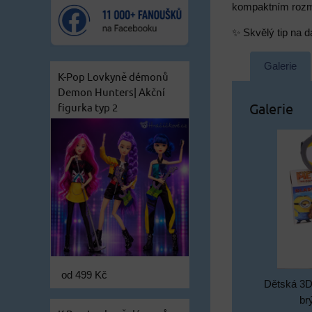
kompaktním rozměr
✨ Skvělý tip na d
Galerie
K-Pop Lovkyně démonů
Demon Hunters| Akční
Galerie
figurka typ 2
od 499 Kč
Dětská 3D
br