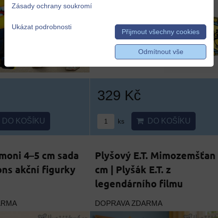
Zásady ochrany soukromí
Ukázat podrobnosti
Přijmout všechny cookies
Odmítnout vše
329 Kč
DO KOŠÍKU
DO KOŠÍKU
ks
moni 4–5 cm sada
Plyšový E.T. Mimozemšťan
ons akční figurky
cm | Plyšák E.T. z
legendárního filmu
ARMA
DOPRAVA ZDARMA