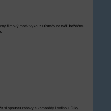
bený filmový motiv vykouzlí úsměv na tváři každému
a.
žít si spoustu zábavy s kamarády i rodinou. Díky