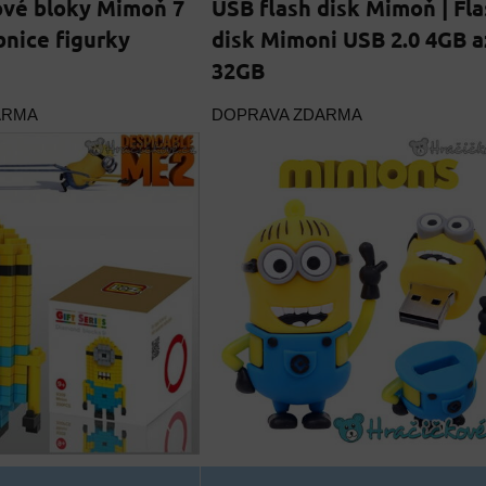
ové bloky Mimoň 7
USB flash disk Mimoň | Fl
bnice figurky
disk Mimoni USB 2.0 4GB a
32GB
ARMA
DOPRAVA ZDARMA