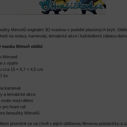
oušky Mimoňů originální 3D maskou v podobě plastových brýlí. Oblí
e hodí na oslavy, karnevaly, tematické akce i každodenní zábavu dom
3D masku Mimoň oblíbí:
ho Mimoně
e s výplní
tu cca 15 × 6,7 × 4,5 cm
 1 ks
na karneval
vy a tematické akce
ý motiv mezi dětmi
 pro hraní rolí
k pro fanoušky Mimoňů
m proměnit se na chvíli v jejich oblíbenou filmovou postavičku a u