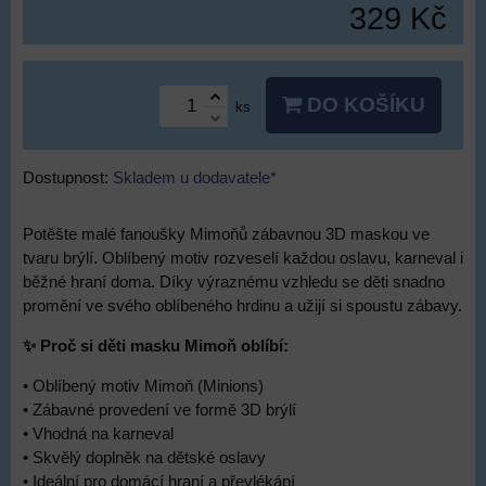
329 Kč
DO KOŠÍKU
ks
Dostupnost:
Skladem u dodavatele*
Potěšte malé fanoušky Mimoňů zábavnou 3D maskou ve
tvaru brýlí. Oblíbený motiv rozveselí každou oslavu, karneval i
běžné hraní doma. Díky výraznému vzhledu se děti snadno
promění ve svého oblíbeného hrdinu a užijí si spoustu zábavy.
✨ Proč si děti masku Mimoň oblíbí:
• Oblíbený motiv Mimoň (Minions)
• Zábavné provedení ve formě 3D brýlí
• Vhodná na karneval
• Skvělý doplněk na dětské oslavy
• Ideální pro domácí hraní a převlékání