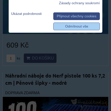
Zásady ochrany soukromí
Ukázat podrobnosti
Přijmout všechny cookies
Odmítnout vše
609 Kč
DO KOŠÍKU
ks
Náhradní náboje do Nerf pistole 100 ks 7,2
cm | Pěnové šipky - modré
DOPRAVA ZDARMA