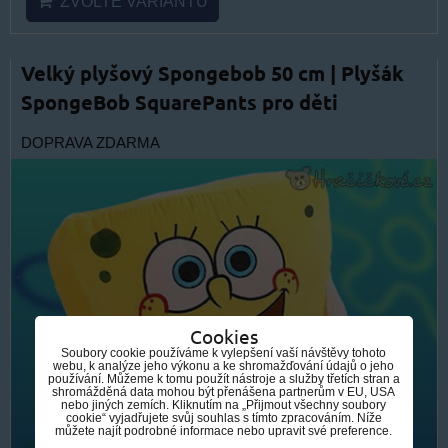
ZVOLTE VARIANTU
Velký plyšový Spongebob 50 cm | Plyšák
SpongeBob SquarePants pro děti
DOPRAVA ZDARMA
Cookies
Soubory cookie používáme k vylepšení vaší návštěvy tohoto
webu, k analýze jeho výkonu a ke shromažďování údajů o jeho
používání. Můžeme k tomu použít nástroje a služby třetích stran a
shromážděná data mohou být přenášena partnerům v EU, USA
nebo jiných zemích. Kliknutím na „Přijmout všechny soubory
cookie“ vyjadřujete svůj souhlas s tímto zpracováním. Níže
můžete najít podrobné informace nebo upravit své preference.