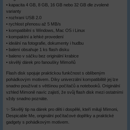
• kapacita 4 GB, 8 GB, 16 GB nebo 32 GB dle zvolené
varianty
• rozhraní USB 2.0
• rychlost přenosu až 5 MB/s
• kompatibilní s Windows, Mac OS i Linux
• kompaktní a lehké provedení
• ideální na fotografie, dokumenty i hudbu
• balení obsahuje 1 ks flash disku
• baleno v sáčku bez originální krabice
• skvělý dárek pro fanoušky Mimoňů
Flash disk spojuje praktickou funkčnost s oblíbeným
pohádkovým motivem. Díky univerzální kompatibilitě jej lze
snadno používat s většinou počítačů a notebooků. Originální
vzhled Mimoně navíc zajistí, že svůj flash disk mezi ostatními
vždy snadno poznáte.
✨ Skvělý tip na dárek pro děti i dospělé, kteří milují Mimoni,
Despicable Me, originální počítačové doplňky a praktické
gadgety s pohádkovým motivem.