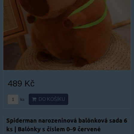
489 Kč
DO KOŠÍKU
ks
Spiderman narozeninová balónková sada 6
ks | Balónky s číslem 0–9 červené