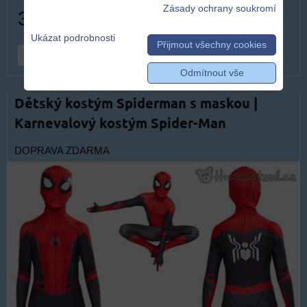
Zásady ochrany soukromí
319 Kč
Ukázat podrobnosti
Přijmout všechny cookies
DO KOŠÍKU
ks
Odmítnout vše
Dětský kostým Spiderman s maskou |
Karnevalový kostým Spider-Man
DOPRAVA ZDARMA