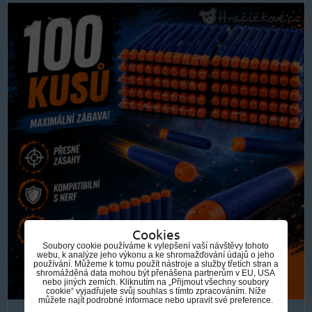
Cookies
Soubory cookie používáme k vylepšení vaší návštěvy tohoto
webu, k analýze jeho výkonu a ke shromažďování údajů o jeho
používání. Můžeme k tomu použít nástroje a služby třetích stran a
shromážděná data mohou být přenášena partnerům v EU, USA
nebo jiných zemích. Kliknutím na „Přijmout všechny soubory
cookie“ vyjadřujete svůj souhlas s tímto zpracováním. Níže
můžete najít podrobné informace nebo upravit své preference.