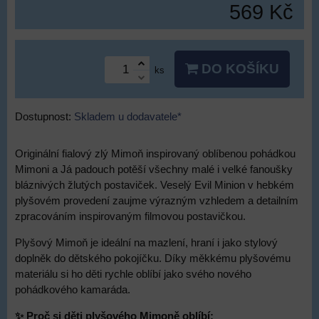
569 Kč
DO KOŠÍKU
ks
Dostupnost:
Skladem u dodavatele*
Originální fialový zlý Mimoň inspirovaný oblíbenou pohádkou
Mimoni a Já padouch potěší všechny malé i velké fanoušky
bláznivých žlutých postaviček. Veselý Evil Minion v hebkém
plyšovém provedení zaujme výrazným vzhledem a detailním
zpracováním inspirovaným filmovou postavičkou.
Plyšový Mimoň je ideální na mazlení, hraní i jako stylový
doplněk do dětského pokojíčku. Díky měkkému plyšovému
materiálu si ho děti rychle oblíbí jako svého nového
pohádkového kamaráda.
✨ Proč si děti plyšového Mimoně oblíbí: