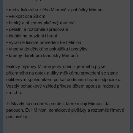
• motiv fialového zlého Mimoně z pohádky Mimoni
• velikost cca 28 cm
• hebký a příjemný plyšový materiál
• detailní a roztomilé zpracování
• ideální na mazlení i hraní
• výrazné fialové provedení Evil Minion
• vhodný do dětského pokojíčku i postýlky
• krásný dárek pro fanoušky Mimoňů
Fialový plyšový Mimoň je vyroben z jemného plyše
příjemného na dotek a díky měkkému provedení se stane
oblíbeným společníkem při každodenním hraní i odpočinku.
Veselý pohádkový vzhled přinese dětem spoustu radosti a
smíchu.
✨ Skvělý tip na dárek pro děti, které milují Mimoni, Já
padouch, Evil Minion, pohádkové plyšáky a roztomilé filmové
postavičky.