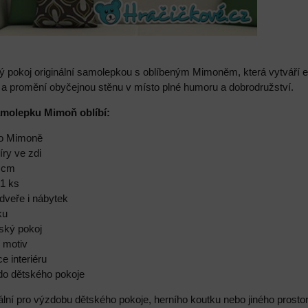
ý pokoj originální samolepkou s oblíbeným Mimoněm, která vytváří e
 a promění obyčejnou stěnu v místo plné humoru a dobrodružství.
samolepku Mimoň oblíbí:
ho Mimoně
díry ve zdi
7 cm
 1 ks
dveře i nábytek
ku
tský pokoj
ý motiv
e interiéru
 do dětského pokoje
lní pro výzdobu dětského pokoje, herního koutku nebo jiného prostor