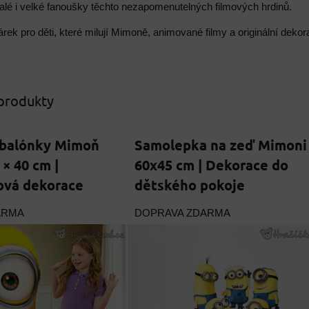
lé i velké fanoušky těchto nezapomenutelných filmových hrdinů.
árek pro děti, které milují Mimoně, animované filmy a originální deko
 produkty
 balónky Mimoň
Samolepka na zeď Mimoni
× 40 cm |
60x45 cm | Dekorace do
ová dekorace
dětského pokoje
ARMA
DOPRAVA ZDARMA