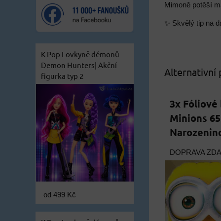
Mimoně potěší ma
✨ Skvělý tip na d
K-Pop Lovkyně démonů
Demon Hunters| Akční
Alternativní
figurka typ 2
3x Fóliové
Minions 65 
Narozenin
DOPRAVA ZD
od 499 Kč