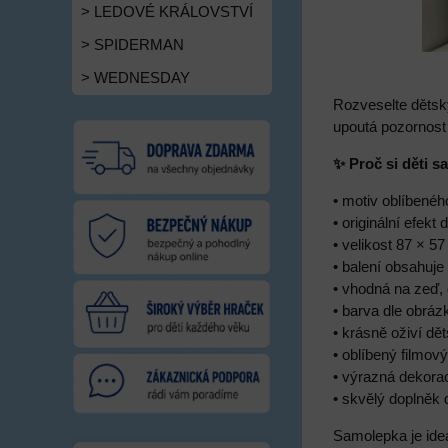
> LEDOVÉ KRÁLOVSTVÍ
> SPIDERMAN
> WEDNESDAY
Rozveselte dětsk
upoutá pozornost
✨ Proč si děti 
• motiv oblíbené
• originální efekt 
• velikost 87 × 5
• balení obsahuje
• vhodná na zeď, 
• barva dle obráz
• krásně oživí dě
• oblíbený filmov
• výrazná dekorac
• skvělý doplněk
Samolepka je ideá