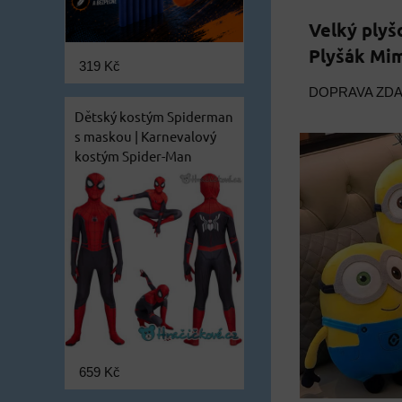
Velký plyš
Plyšák Mim
319 Kč
DOPRAVA ZD
Dětský kostým Spiderman
s maskou | Karnevalový
kostým Spider-Man
659 Kč