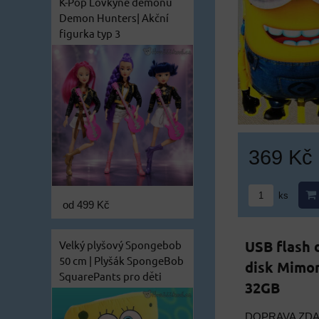
K-Pop Lovkyně démonů
Demon Hunters| Akční
figurka typ 3
369 Kč
ks
od 499 Kč
USB flash 
Velký plyšový Spongebob
50 cm | Plyšák SpongeBob
disk Mimon
SquarePants pro děti
32GB
DOPRAVA ZD