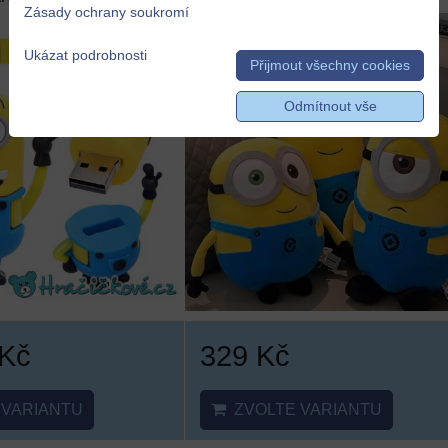
Zásady ochrany soukromí
Ukázat podrobnosti
Přijmout všechny cookies
Odmítnout vše
 Kč
329 Kč
VARIANTU
ZVOLTE VARIANTU