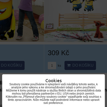
309 Kč
DO KOŠÍKU
DO KOŠÍKU
ks
Cookies
disk Mimoň | Flash
Plyšový Mimoň 25 cm |
Soubory cookie používáme k vylepšení vaší návštěvy tohoto webu, k
analýze jeho výkonu a ke shromažďování údajů o jeho používání.
i USB 2.0 4GB až
Plyšová postavička Mimon
Můžeme k tomu použít nástroje a služby třetích stran a shromážděná data
mohou být přenášena partnerům v EU, USA nebo jiných zemích.
pro děti
Kliknutím na „Přijmout všechny soubory cookie“ vyjadřujete svůj souhlas s
tímto zpracováním. Níže můžete najít podrobné informace nebo upravit
své preference.
ARMA
DOPRAVA ZDARMA