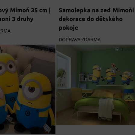
ový Mimoň 35 cm |
Samolepka na zeď Mimoňi 
oni 3 druhy
dekorace do dětského
pokoje
ARMA
DOPRAVA ZDARMA