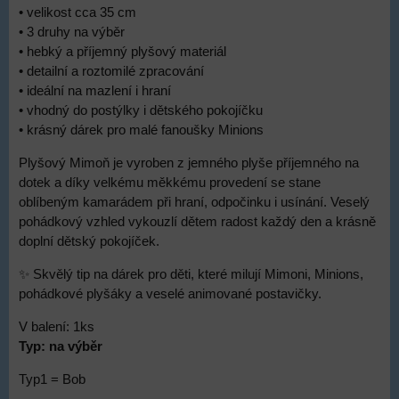
• velikost cca 35 cm
• 3 druhy na výběr
• hebký a příjemný plyšový materiál
• detailní a roztomilé zpracování
• ideální na mazlení i hraní
• vhodný do postýlky i dětského pokojíčku
• krásný dárek pro malé fanoušky Minions
Plyšový Mimoň je vyroben z jemného plyše příjemného na
dotek a díky velkému měkkému provedení se stane
oblíbeným kamarádem při hraní, odpočinku i usínání. Veselý
pohádkový vzhled vykouzlí dětem radost každý den a krásně
doplní dětský pokojíček.
✨ Skvělý tip na dárek pro děti, které milují Mimoni, Minions,
pohádkové plyšáky a veselé animované postavičky.
V balení: 1ks
Typ: na výběr
Typ1 = Bob