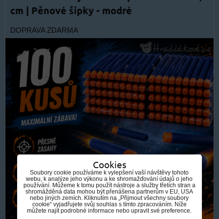
cm | Pěnové šipky - modré
DOPRAVA ZDARMA
Cookies
Soubory cookie používáme k vylepšení vaší návštěvy tohoto
webu, k analýze jeho výkonu a ke shromažďování údajů o jeho
používání. Můžeme k tomu použít nástroje a služby třetích stran a
shromážděná data mohou být přenášena partnerům v EU, USA
nebo jiných zemích. Kliknutím na „Přijmout všechny soubory
cookie“ vyjadřujete svůj souhlas s tímto zpracováním. Níže
můžete najít podrobné informace nebo upravit své preference.