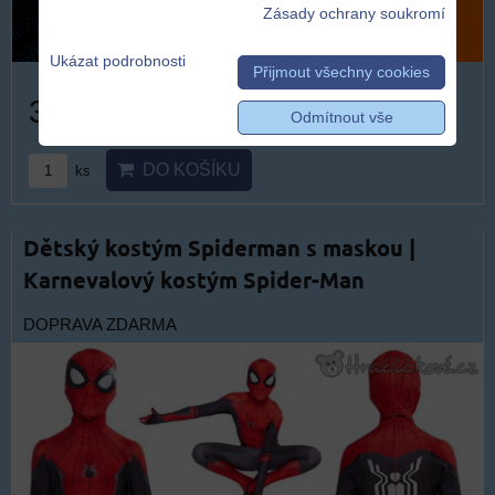
Zásady ochrany soukromí
Ukázat podrobnosti
Přijmout všechny cookies
319 Kč
Odmítnout vše
DO KOŠÍKU
ks
Dětský kostým Spiderman s maskou |
Karnevalový kostým Spider-Man
DOPRAVA ZDARMA