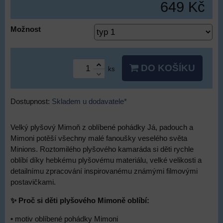
649 Kč
Možnost
DO KOŠÍKU
ks
Dostupnost:
Skladem u dodavatele*
Velký plyšový Mimoň z oblíbené pohádky Já, padouch a
Mimoni potěší všechny malé fanoušky veselého světa
Minions. Roztomilého plyšového kamaráda si děti rychle
oblíbí díky hebkému plyšovému materiálu, velké velikosti a
detailnímu zpracování inspirovanému známými filmovými
postavičkami.
✨ Proč si děti plyšového Mimoně oblíbí:
• motiv oblíbené pohádky Mimoni