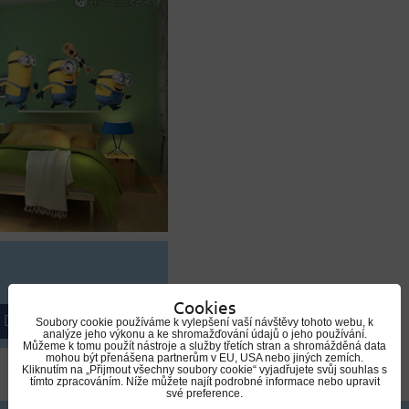
Cookies
DO KOŠÍKU
Soubory cookie používáme k vylepšení vaší návštěvy tohoto webu, k
analýze jeho výkonu a ke shromažďování údajů o jeho používání.
Můžeme k tomu použít nástroje a služby třetích stran a shromážděná data
mohou být přenášena partnerům v EU, USA nebo jiných zemích.
Kliknutím na „Přijmout všechny soubory cookie“ vyjadřujete svůj souhlas s
tímto zpracováním. Níže můžete najít podrobné informace nebo upravit
své preference.