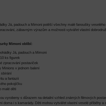
dky Já, padouch a Mimoni potěší všechny malé fanoušky veselého svě
zpracování, zábavným výrazům a možnosti vytvářet vlastní dobrodr
igurky Mimoni oblíbí:
 pohádky Já, padouch a Mimoni
 10 ks figurek
vné zpracování postaviček
y Minions v jednom balení
i sbírání
itu a fantazii
kého pokojíčku
o malé děti
sou vyrobeny s důrazem na detailní vzhled známých filmových posta
í doma i s kamarády. Děti mohou vytvářet vlastní veselé příběhy a 