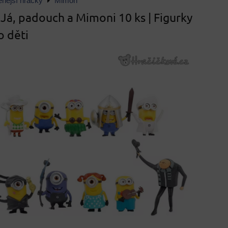
enější hračky
Mimoň
 Já, padouch a Mimoni 10 ks | Figurky
o děti