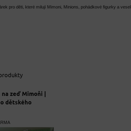
árek pro děti, které milují Mimoni, Minions, pohádkové figurky a ves
 produkty
 na zeď Mimoňi |
do dětského
ARMA