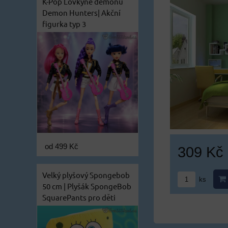
K-Pop Lovkyně démonů
Demon Hunters| Akční
figurka typ 3
od 499 Kč
309 Kč
Velký plyšový Spongebob
ks
50 cm | Plyšák SpongeBob
SquarePants pro děti