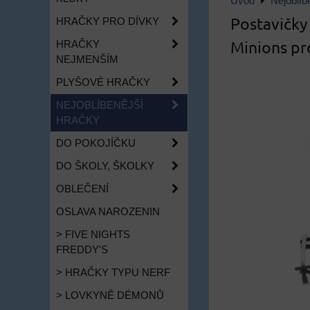
Úvod
Nejoblíb
Postavičky
HRAČKY PRO DÍVKY
Minions pr
HRAČKY
NEJMENŠÍM
PLYŠOVÉ HRAČKY
NEJOBLÍBENĚJŠÍ
HRAČKY
DO POKOJÍČKU
DO ŠKOLY, ŠKOLKY
OBLEČENÍ
OSLAVA NAROZENIN
> FIVE NIGHTS
FREDDY'S
> HRAČKY TYPU NERF
> LOVKYNĚ DÉMONŮ