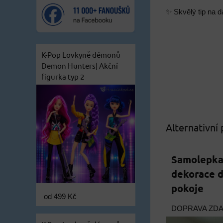
✨ Skvělý tip na d
K-Pop Lovkyně démonů
Demon Hunters| Akční
figurka typ 2
Alternativní
Samolepka
dekorace 
pokoje
od 499 Kč
DOPRAVA ZD