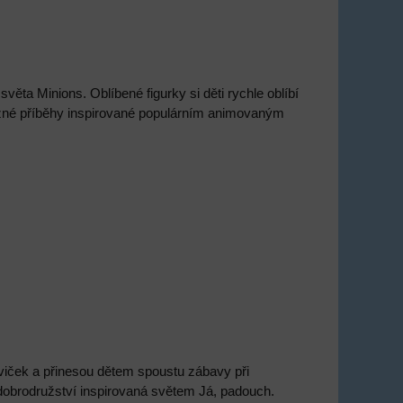
ta Minions. Oblíbené figurky si děti rychle oblíbí
užné příběhy inspirované populárním animovaným
viček a přinesou dětem spoustu zábavy při
dobrodružství inspirovaná světem Já, padouch.