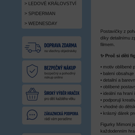
> LEDOVÉ KRÁLOVSTVÍ
> SPIDERMAN
> WEDNESDAY
Postavičky z pohá
díky detailnímu 
filmem.
✨ Proč si děti f
• motiv oblíbené
• balení obsahuje
• detailní a bare
• oblíbené postav
• ideální na hraní 
• podporují kreativ
• vhodné do děts
• krásný dárek pr
Figurky Mimoni j
každodenním hran