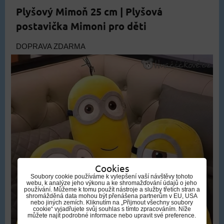
Plyšový Mimoň 25 cm | Plyšová
postavička Mimoni pro děti
DOPRAVA ZDARMA
Cookies
Soubory cookie používáme k vylepšení vaší návštěvy tohoto
webu, k analýze jeho výkonu a ke shromažďování údajů o jeho
používání. Můžeme k tomu použít nástroje a služby třetích stran a
shromážděná data mohou být přenášena partnerům v EU, USA
nebo jiných zemích. Kliknutím na „Přijmout všechny soubory
cookie“ vyjadřujete svůj souhlas s tímto zpracováním. Níže
můžete najít podrobné informace nebo upravit své preference.