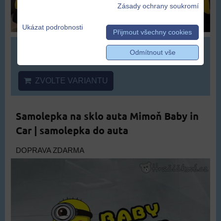
Zásady ochrany soukromí
Ukázat podrobnosti
Přijmout všechny cookies
329 Kč
Odmítnout vše
ZVOLTE VARIANTU
Samolepka na sklo auta Mimoň Baby in
Car | samolepka do auta
DOPRAVA ZDARMA