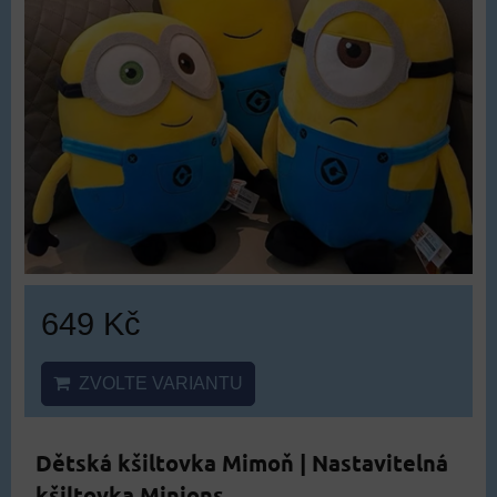
649 Kč
ZVOLTE VARIANTU
Dětská kšiltovka Mimoň | Nastavitelná
kšiltovka Minions