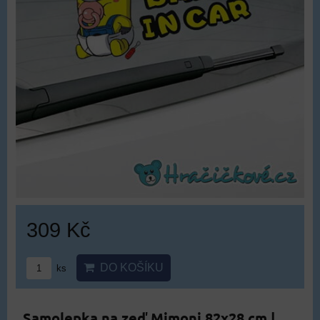
309 Kč
DO KOŠÍKU
ks
Samolepka na zeď Mimoni 82x28 cm |