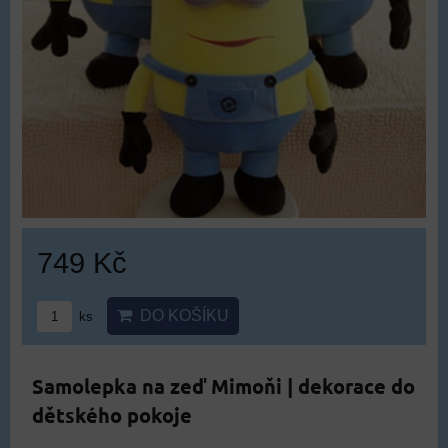
749 Kč
DO KOŠÍKU
ks
Samolepka na zeď Mimoňi | dekorace do
dětského pokoje