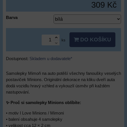
309 Kč
Barva
DO KOŠÍKU
ks
Dostupnost:
Skladem u dodavatele*
Samolepky Mimoň na auto potěší všechny fanoušky veselých
postaviček Minions. Originální dekorace na kliku dveří auta
dodá vozidlu hravý vzhled a vykouzlí úsměv při každém
nastupování.
✨ Proč si samolepky Minions oblíbíte:
• motiv I Love Minions / Mimoni
• balení obsahuje 4 samolepky
• velikost cca 12 × 2 cm