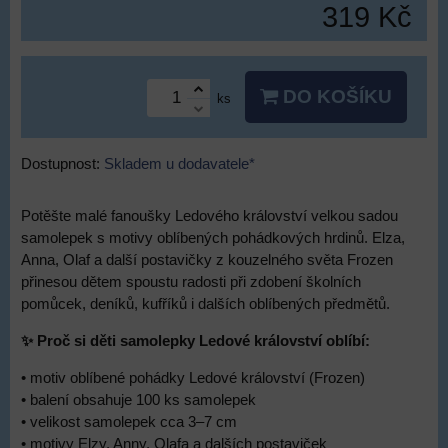
319 Kč
DO KOŠÍKU
ks
Dostupnost:
Skladem u dodavatele*
Potěšte malé fanoušky Ledového království velkou sadou
samolepek s motivy oblíbených pohádkových hrdinů. Elza,
Anna, Olaf a další postavičky z kouzelného světa Frozen
přinesou dětem spoustu radosti při zdobení školních
pomůcek, deníků, kufříků i dalších oblíbených předmětů.
✨ Proč si děti samolepky Ledové království oblíbí:
• motiv oblíbené pohádky Ledové království (Frozen)
• balení obsahuje 100 ks samolepek
• velikost samolepek cca 3–7 cm
• motivy Elzy, Anny, Olafa a dalších postaviček