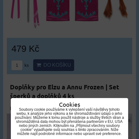
479 Kč
DO KOŠÍKU
ks
Doplňky pro Elzu a Annu Frozen | Set
šperků a doplňků 4 ks
Cookies
DOPRAVA ZDARMA
Soubory cookie používáme k vylepšení vaší návštěvy tohoto
webu, k analýze jeho výkonu a ke shromažďování údajů o jeho
používání. Můžeme k tomu použít nástroje a služby třetích stran a
shromážděná data mohou být přenášena partnerům v EU, USA
nebo jiných zemích. Kliknutím na „Přijmout všechny soubory
cookie“ vyjadřujete svůj souhlas s tímto zpracováním. Níže
můžete najít podrobné informace nebo upravit své preference.