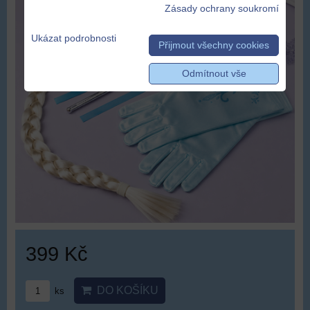
Zásady ochrany soukromí
Ukázat podrobnosti
Přijmout všechny cookies
Odmítnout vše
399 Kč
DO KOŠÍKU
ks