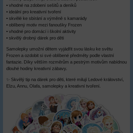
• vhodné na zdobení sešitů a deníků
• ideální pro kreativní tvoření
• skvělé ke sbírání a výměně s kamarády
• oblíbený motiv mezi fanoušky Frozen
• vhodné pro domácí i školní aktivity
• skvělý drobný dárek pro děti
Samolepky umožní dětem vyjádřit svou lásku ke světu
Frozen a ozdobit si své oblíbené předměty podle vlastní
fantazie. Díky větším rozměrům a pestrým motivům nabídnou
dlouhé hodiny kreativní zábavy.
✨ Skvělý tip na dárek pro děti, které milují Ledové království,
Elzu, Annu, Olafa, samolepky a kreativní tvoření.