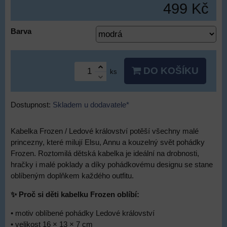
499 Kč
Barva
DO KOŠÍKU
ks
Dostupnost:
Skladem u dodavatele*
Kabelka Frozen / Ledové království potěší všechny malé
princezny, které milují Elsu, Annu a kouzelný svět pohádky
Frozen. Roztomilá dětská kabelka je ideální na drobnosti,
hračky i malé poklady a díky pohádkovému designu se stane
oblíbeným doplňkem každého outfitu.
✨ Proč si děti kabelku Frozen oblíbí:
• motiv oblíbené pohádky Ledové království
• velikost 16 × 13 × 7 cm