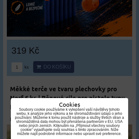
319 Kč
DO KOŠÍKU
ks
Měkké terče ve tvaru plechovky pro
Nerf 6 ks | Pěnové cíle pro pistole typu
Cookies
Nerf
Soubory cookie používáme k vylepšení vaší návštěvy tohoto
webu, k analýze jeho výkonu a ke shromažďování údajů o jeho
používání. Můžeme k tomu použít nástroje a služby třetích stran a
DOPRAVA ZDARMA
shromážděná data mohou být přenášena partnerům v EU, USA
nebo jiných zemích. Kliknutím na „Přijmout všechny soubory
cookie“ vyjadřujete svůj souhlas s tímto zpracováním. Níže
můžete najít podrobné informace nebo upravit své preference.