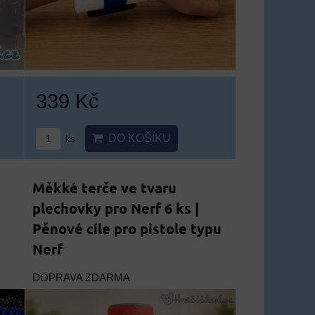
339 Kč
DO KOŠÍKU
ks
Měkké terče ve tvaru
plechovky pro Nerf 6 ks |
Pěnové cíle pro pistole typu
Nerf
DOPRAVA ZDARMA