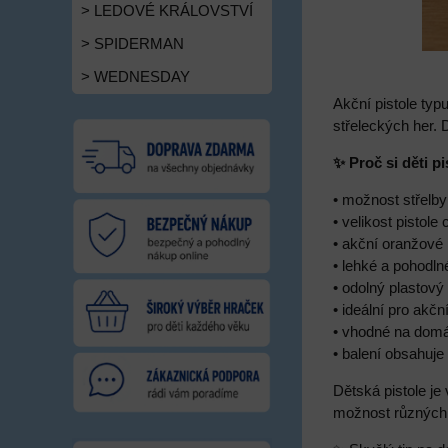
> LEDOVÉ KRÁLOVSTVÍ
> SPIDERMAN
> WEDNESDAY
Akční pistole ty
střeleckých her. 
✨ Proč si děti pi
• možnost střelb
• velikost pistole
• akční oranžové
• lehké a pohodln
• odolný plastový
• ideální pro akč
• vhodné na domá
• balení obsahuje 
Dětská pistole je
možnost různých 