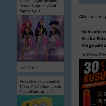
K-Pop Lovkyně démonů
Demon Hunters| Akční
figurka typ 3
Alternativní
Náhradní n
Strike Elit
Mega pěnov
DOPRAVA ZD
od 499 Kč
Velký plyšový Spongebob
50 cm | Plyšák SpongeBob
SquarePants pro děti