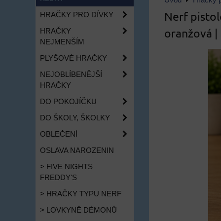
Úvod
Hračky p
Nerf pisto
HRAČKY PRO DÍVKY
oranžová |
HRAČKY
NEJMENŠÍM
PLYŠOVÉ HRAČKY
NEJOBLÍBENĚJŠÍ
HRAČKY
DO POKOJÍČKU
DO ŠKOLY, ŠKOLKY
OBLEČENÍ
OSLAVA NAROZENIN
> FIVE NIGHTS
FREDDY'S
> HRAČKY TYPU NERF
> LOVKYNĚ DÉMONŮ