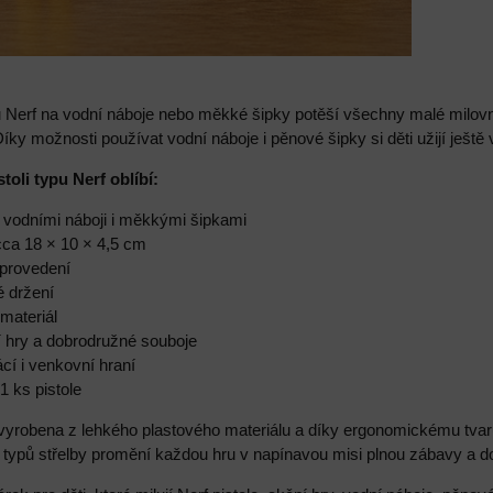
pu Nerf na vodní náboje nebo měkké šipky potěší všechny malé milov
Díky možnosti používat vodní náboje i pěnové šipky si děti užijí ješ
stoli typu Nerf oblíbí:
y vodními náboji i měkkými šipkami
 cca 18 × 10 × 4,5 cm
 provedení
é držení
 materiál
ní hry a dobrodružné souboje
cí i venkovní hraní
1 ks pistole
 vyrobena z lehkého plastového materiálu a díky ergonomickému tvaru 
typů střelby promění každou hru v napínavou misi plnou zábavy a do