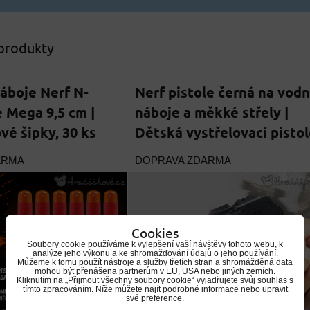
 produkty
áboje Nerf N-
Nerf pistole černá na vodn
e Mega 9,5 cm |
náboje a měkké střely |
é šipky, 30 ks
Dětská vystřelovací pistol
ARMA
DOPRAVA ZDARMA
Cookies
Soubory cookie používáme k vylepšení vaší návštěvy tohoto webu, k
analýze jeho výkonu a ke shromažďování údajů o jeho používání.
Můžeme k tomu použít nástroje a služby třetích stran a shromážděná data
mohou být přenášena partnerům v EU, USA nebo jiných zemích.
Kliknutím na „Přijmout všechny soubory cookie“ vyjadřujete svůj souhlas s
tímto zpracováním. Níže můžete najít podrobné informace nebo upravit
své preference.