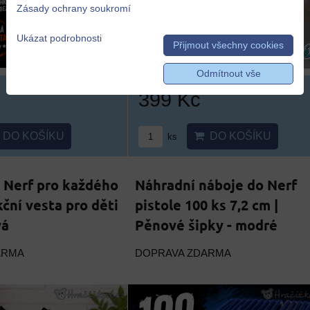
Zásady ochrany soukromí
Ukázat podrobnosti
Přijmout všechny cookies
Odmítnout vše
399 Kč
DO KOŠÍKU
DO KOŠÍKU
ks
 Nerf pro každého
Náhradní náboje do Nerf
kční vesta pro děti
pistole 100 ks 7,2 cm |
vá
Pěnové šipky - modré
ARMA
DOPRAVA ZDARMA