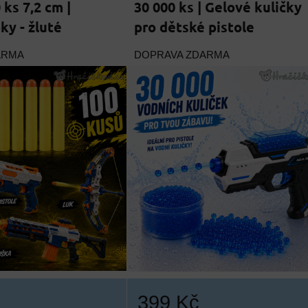
 ks 7,2 cm |
30 000 ks | Gelové kuličky
ky - žluté
pro dětské pistole
ARMA
DOPRAVA ZDARMA
399 Kč