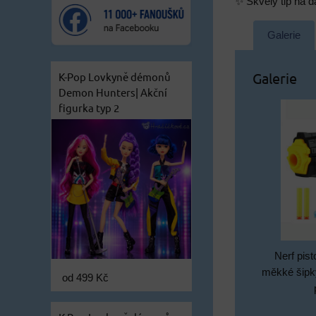
✨ Skvělý tip na d
Galerie
Galerie
K-Pop Lovkyně démonů
Demon Hunters| Akční
figurka typ 2
Nerf pis
měkké šipk
od 499 Kč