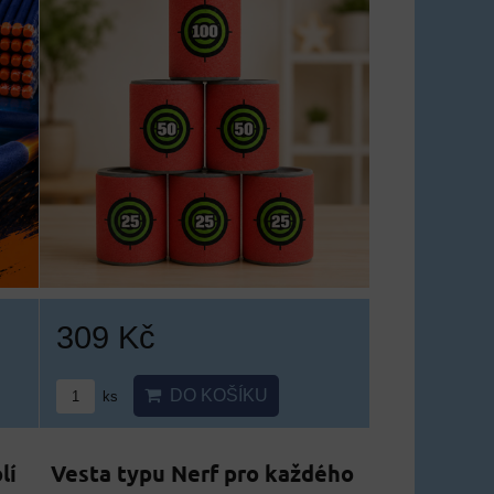
309 Kč
DO KOŠÍKU
ks
lí
Vesta typu Nerf pro každého