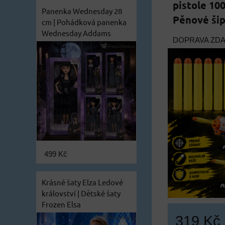
pistole 100
Panenka Wednesday 28
Pěnové šip
cm | Pohádková panenka
Wednesday Addams
DOPRAVA ZD
499 Kč
Krásné šaty Elza Ledové
království | Dětské šaty
Frozen Elsa
319 Kč