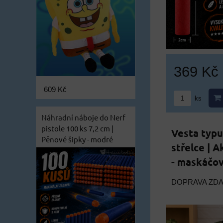
369 Kč
609 Kč
ks
Náhradní náboje do Nerf
pistole 100 ks 7,2 cm |
Vesta typu
Pěnové šipky - modré
střelce | A
- maskáčo
DOPRAVA ZD