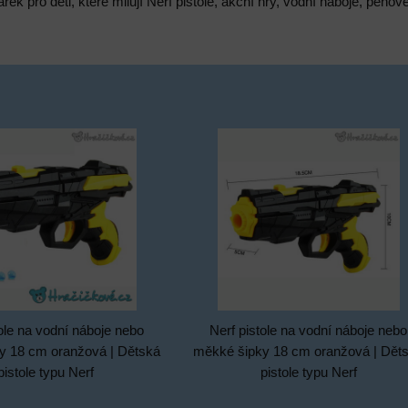
árek pro děti, které milují Nerf pistole, akční hry, vodní náboje, pě
tole na vodní náboje nebo
Nerf pistole na vodní náboje nebo
y 18 cm oranžová | Dětská
měkké šipky 18 cm oranžová | Dět
pistole typu Nerf
pistole typu Nerf