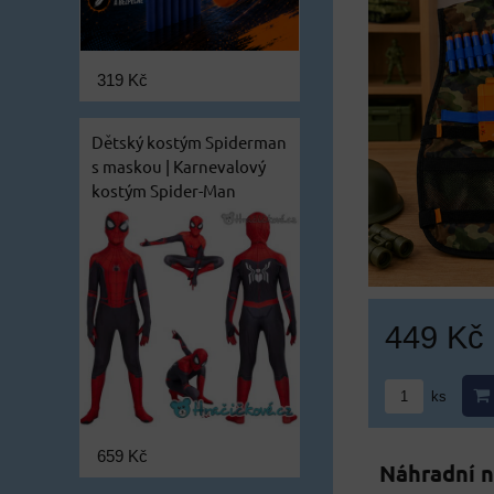
319 Kč
Dětský kostým Spiderman
s maskou | Karnevalový
kostým Spider-Man
449 Kč
ks
659 Kč
Náhradní n