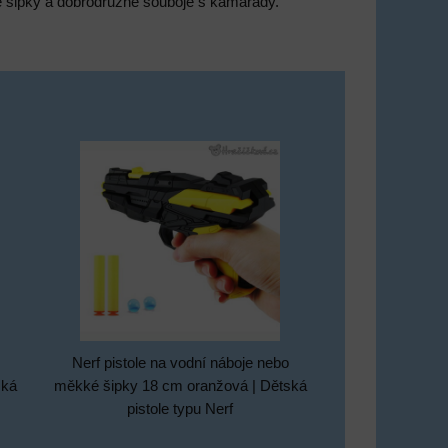
nové šipky a dobrodružné souboje s kamarády.
Nerf pistole na vodní náboje nebo
ská
měkké šipky 18 cm oranžová | Dětská
pistole typu Nerf