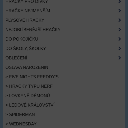
HRAČKY PRO DÍVKY
HRAČKY NEJMENŠÍM
PLYŠOVÉ HRAČKY
NEJOBLÍBENĚJŠÍ HRAČKY
DO POKOJÍČKU
DO ŠKOLY, ŠKOLKY
OBLEČENÍ
OSLAVA NAROZENIN
> FIVE NIGHTS FREDDY'S
> HRAČKY TYPU NERF
> LOVKYNĚ DÉMONŮ
> LEDOVÉ KRÁLOVSTVÍ
> SPIDERMAN
> WEDNESDAY