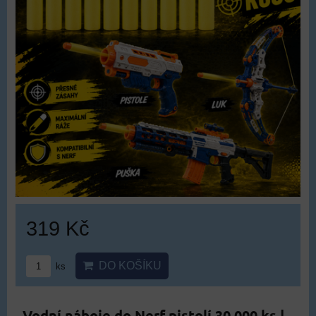
319 Kč
DO KOŠÍKU
ks
Vodní náboje do Nerf pistolí 30 000 ks |