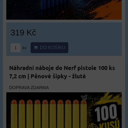
319 Kč
DO KOŠÍKU
ks
Náhradní náboje do Nerf pistole 100 ks
7,2 cm | Pěnové šipky - žluté
DOPRAVA ZDARMA