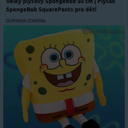
Velký plyšový Spongebob 50 cm | Plyšák
SpongeBob SquarePants pro děti
DOPRAVA ZDARMA