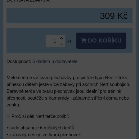
DOPRAVA ZDARMA
309 Kč
DO KOŠÍKU
ks
Dostupnost:
Skladem u dodavatele
Měkké terče ve tvaru plechovky pro pistole typu Nerf – 6 ks
přinesou dětem ještě více zábavy při akčních Nerf soubojích.
Barevné terče ve tvaru plechovek jsou ideální pro trénink
přesnosti, soutěže s kamarády i zábavné střílení doma nebo
venku.
✨ Proč si děti Nerf terče oblíbí:
• sada obsahuje 6 měkkých terčů
• zábavný design ve tvaru plechovek