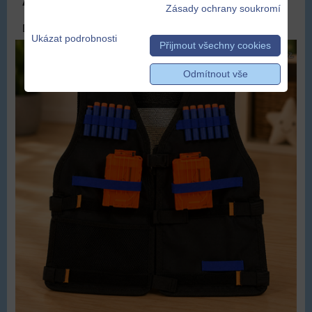
Akční vesta pro děti - černá
Zásady ochrany soukromí
DOPRAVA ZDARMA
Ukázat podrobnosti
Přijmout všechny cookies
Odmítnout vše