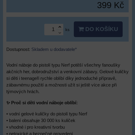
399 Kč
DO KOŠÍKU
ks
Dostupnost:
Skladem u dodavatele*
Vodní náboje do pistolí typu Nerf potěší všechny fanoušky
akčních her, dobrodružství a venkovní zábavy. Gelové kuličky
si děti i teenageři rychle oblíbí díky jednoduché přípravě,
zábavnému použití a možnosti užít si ještě více akce při
týmových hrách.
✨ Proč si děti vodní náboje oblíbí:
• vodní gelové kuličky do pistolí typu Nerf
• balení obsahuje 30 000 ks kuliček
• vhodné i pro kreativní tvorbu
• netoxické a bezpečné provedení