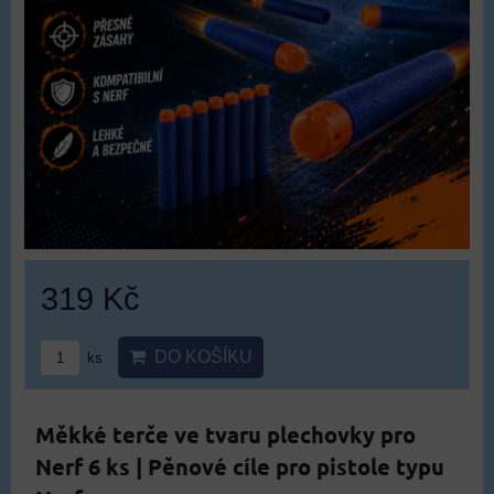
319 Kč
DO KOŠÍKU
ks
Měkké terče ve tvaru plechovky pro
Nerf 6 ks | Pěnové cíle pro pistole typu