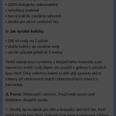
• 100% biologicky odbouratelné
• nehořlavý materiál
• barva kuliček zasílána náhodně
• ideální pro akční venkovní hry
✨ Jak vyrobit kuličky:
• 200 ml vody na 1 sáček
• vložte kuličky do studené vody
• nechte působit přibližně 3 hodiny
Vodní náboje jsou vyrobeny z bezpečného materiálu a po
namočení zvětší svůj objem pro použití v gelových pistolích
typu Nerf. Díky velkému balení si děti užijí spoustu akční
zábavy při venkovních hrách i dobrodružných misích s
kamarády.
⚠️ Pozor:
Nebezpečí udušení. Používejte pouze pod
dohledem dospělé osoby.
✨ Skvělý tip na dárek pro děti a fanoušky akčních her, kteří
milují pistole typu Nerf, dobrodružné mise a venkovní zábavu.