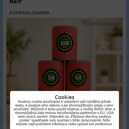
Nerf
DOPRAVA ZDARMA
Cookies
Soubory cookie používáme k vylepšení vaší návštěvy tohoto
webu, k analýze jeho výkonu a ke shromažďování údajů o jeho
používání. Můžeme k tomu použít nástroje a služby třetích stran a
shromážděná data mohou být přenášena partnerům v EU, USA
nebo jiných zemích. Kliknutím na „Přijmout všechny soubory
cookie“ vyjadřujete svůj souhlas s tímto zpracováním. Níže
můžete najít podrobné informace nebo upravit své preference.