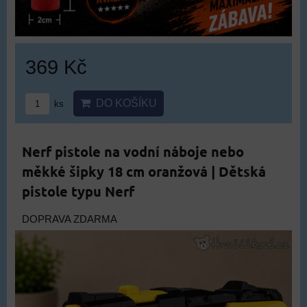
369 Kč
DO KOŠÍKU
ks
Nerf pistole na vodní náboje nebo
měkké šipky 18 cm oranžová | Dětská
pistole typu Nerf
DOPRAVA ZDARMA