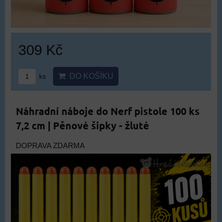
309 Kč
DO KOŠÍKU
ks
Náhradní náboje do Nerf pistole 100 ks
7,2 cm | Pěnové šipky - žluté
DOPRAVA ZDARMA