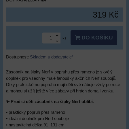
DOPRAVA ZDARMA
319 Kč
DO KOŠÍKU
ks
Dostupnost:
Skladem u dodavatele*
Zásobník na šipky Nerf v popruhu přes rameno je skvělý
doplněk pro všechny malé fanoušky akčních Nerf soubojů.
Díky praktickému popruhu mají děti své náboje vždy po ruce
a mohou si užít ještě více zábavy při hrách doma i venku.
✨ Proč si děti zásobník na šipky Nerf oblíbí:
• praktický popruh přes rameno
• ideální doplněk pro Nerf souboje
• nastavitelná délka 91–131 cm