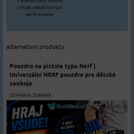
v popruhu přes rameno
| Držák nábojů Nerf pro
akční souboje
Alternativní produkty
Pouzdro na pistole typu Nerf |
Univerzální NERF pouzdro pro dětské
souboje
DOPRAVA ZDARMA