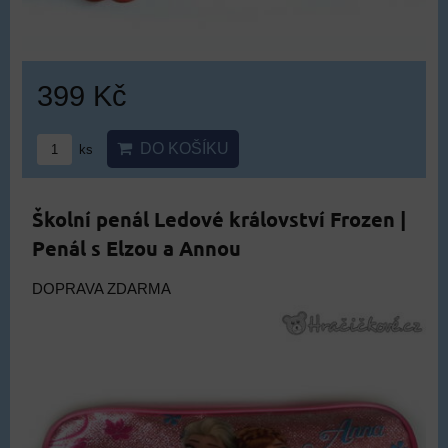
399 Kč
DO KOŠÍKU
ks
Školní penál Ledové království Frozen |
Penál s Elzou a Annou
DOPRAVA ZDARMA