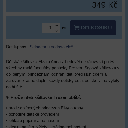
349 Kč
DO KOŠÍKU
ks
Dostupnost:
Skladem u dodavatele*
Dětská kšiltovka Elza a Anna z Ledového království potěší
všechny malé fanoušky pohádky Frozen. Stylová kšiltovka s
oblíbenými princeznami ochrání děti před sluníčkem a
zároveň krásně doplní každý dětský outfit do školy, na výlety i
na hřiště.
✨ Proč si děti kšiltovku Frozen oblíbí:
• motiv oblíbených princezen Elsy a Anny
• pohodlné dětské provedení
• lehká a příjemná na nošení
• ideální na léto, výlety i každodenní nošení