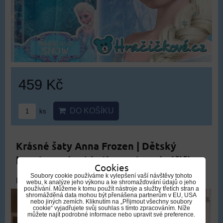
459 Kč
DO KOŠÍKU
ks
Krásné šaty Anna Frozen | Dětský
kostým Ledové království pro holčičky
Cookies
Soubory cookie používáme k vylepšení vaší návštěvy tohoto
DOPRAVA ZDARMA
webu, k analýze jeho výkonu a ke shromažďování údajů o jeho
používání. Můžeme k tomu použít nástroje a služby třetích stran a
shromážděná data mohou být přenášena partnerům v EU, USA
nebo jiných zemích. Kliknutím na „Přijmout všechny soubory
cookie“ vyjadřujete svůj souhlas s tímto zpracováním. Níže
můžete najít podrobné informace nebo upravit své preference.