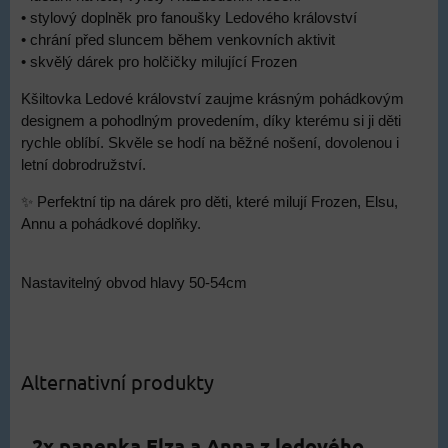
• stylový doplněk pro fanoušky Ledového království
• chrání před sluncem během venkovních aktivit
• skvělý dárek pro holčičky milující Frozen
Kšiltovka Ledové království zaujme krásným pohádkovým
designem a pohodlným provedením, díky kterému si ji děti
rychle oblíbí. Skvěle se hodí na běžné nošení, dovolenou i
letní dobrodružství.
✨ Perfektní tip na dárek pro děti, které milují Frozen, Elsu,
Annu a pohádkové doplňky.
Nastavitelný obvod hlavy 50-54cm
Alternativní produkty
2x panenka Elza a Anna z ledového