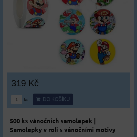
319 Kč
DO KOŠÍKU
ks
500 ks vánočních samolepek |
Samolepky v roli s vánočními motivy