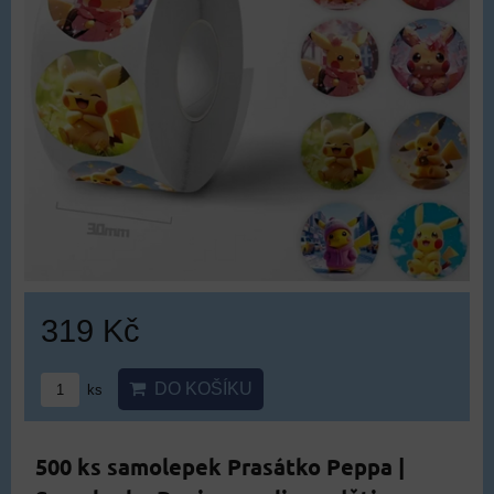
319 Kč
DO KOŠÍKU
ks
500 ks samolepek Prasátko Peppa |