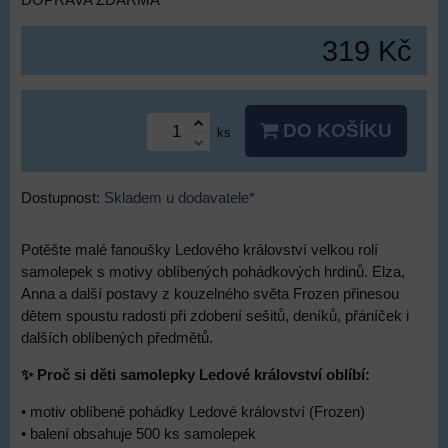
DOPRAVA ZDARMA
319 Kč
DO KOŠÍKU
ks
Dostupnost:
Skladem u dodavatele*
Potěšte malé fanoušky Ledového království velkou rolí
samolepek s motivy oblíbených pohádkových hrdinů. Elza,
Anna a další postavy z kouzelného světa Frozen přinesou
dětem spoustu radosti při zdobení sešitů, deníků, přáníček i
dalších oblíbených předmětů.
✨ Proč si děti samolepky Ledové království oblíbí:
• motiv oblíbené pohádky Ledové království (Frozen)
• balení obsahuje 500 ks samolepek