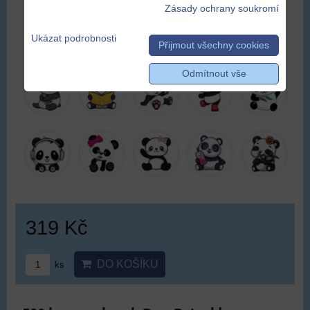
Zásady ochrany soukromí
Ukázat podrobnosti
Přijmout všechny cookies
Odmítnout vše
319 Kč
DO KOŠÍKU
ks