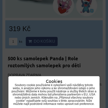
319 Kč
DO KOŠÍKU
ks
500 ks samolepek Panda | Role
roztomilých samolepek pro děti
DOPRAVA ZDARMA
Cookies
Soubory cookie používáme k vylepšení vaší návštěvy tohoto
webu, k analýze jeho výkonu a ke shromažďování údajů o jeho
používání. Můžeme k tomu použít nástroje a služby třetích stran a
shromážděná data mohou být přenášena partnerům v EU, USA
nebo jiných zemích. Kliknutím na „Přijmout všechny soubory
cookie“ vyjadřujete svůj souhlas s tímto zpracováním. Níže
můžete najít podrobné informace nebo upravit své preference.