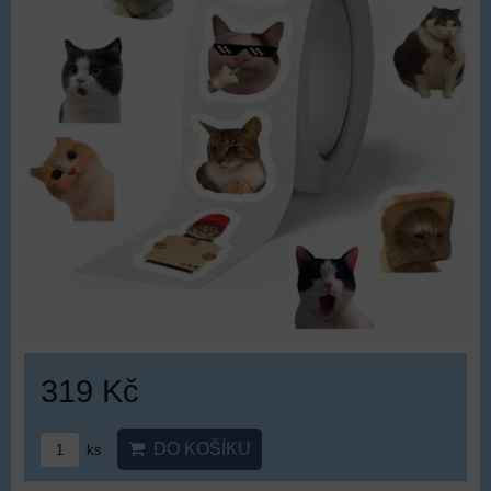
319 Kč
DO KOŠÍKU
ks