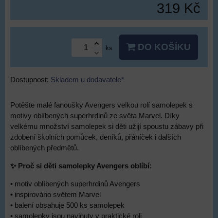
319 Kč
DO KOŠÍKU
ks
Dostupnost:
Skladem u dodavatele*
Potěšte malé fanoušky Avengers velkou rolí samolepek s
motivy oblíbených superhrdinů ze světa Marvel. Díky
velkému množství samolepek si děti užijí spoustu zábavy při
zdobení školních pomůcek, deníků, přáníček i dalších
oblíbených předmětů.
✨ Proč si děti samolepky Avengers oblíbí:
• motiv oblíbených superhrdinů Avengers
• inspirováno světem Marvel
• balení obsahuje 500 ks samolepek
• samolepky jsou navinuty v praktické roli