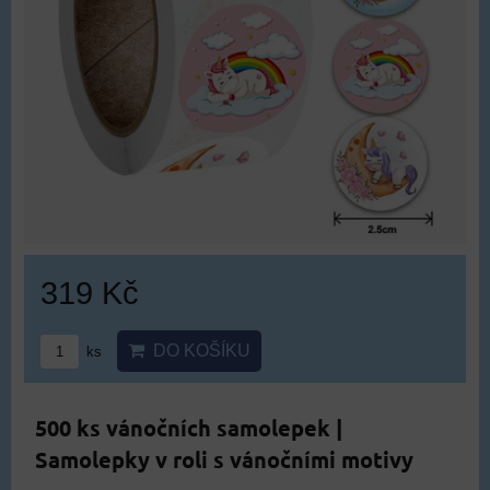
319 Kč
DO KOŠÍKU
ks
500 ks vánočních samolepek |
Samolepky v roli s vánočními motivy