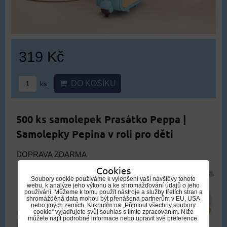
319 Kč
DO KOŠÍKU
ks
500 ks samolepek Prasátko Peppa |
Samolepky Pepina v roli pro děti
DOPRAVA ZDARMA
Cookies
Soubory cookie používáme k vylepšení vaší návštěvy tohoto
webu, k analýze jeho výkonu a ke shromažďování údajů o jeho
používání. Můžeme k tomu použít nástroje a služby třetích stran a
shromážděná data mohou být přenášena partnerům v EU, USA
nebo jiných zemích. Kliknutím na „Přijmout všechny soubory
cookie“ vyjadřujete svůj souhlas s tímto zpracováním. Níže
můžete najít podrobné informace nebo upravit své preference.