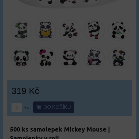
319 Kč
DO KOŠÍKU
ks
500 ks samolepek Mickey Mouse |
Samolepky v roli