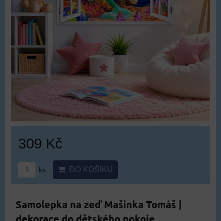
309 Kč
DO KOŠÍKU
ks
Samolepka na zeď Mašinka Tomáš |
dekorace do dětského pokoje