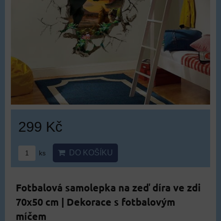
299 Kč
DO KOŠÍKU
ks
Fotbalová samolepka na zeď díra ve zdi
70x50 cm | Dekorace s fotbalovým
míčem