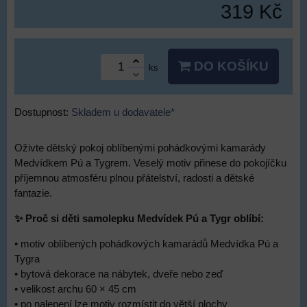
319 Kč
DO KOŠÍKU
ks
Dostupnost:
Skladem u dodavatele*
Oživte dětský pokoj oblíbenými pohádkovými kamarády
Medvídkem Pú a Tygrem. Veselý motiv přinese do pokojíčku
příjemnou atmosféru plnou přátelství, radosti a dětské
fantazie.
✨ Proč si děti samolepku Medvídek Pú a Tygr oblíbí:
• motiv oblíbených pohádkových kamarádů Medvídka Pú a
Tygra
• bytová dekorace na nábytek, dveře nebo zeď
• velikost archu 60 × 45 cm
• po nalepení lze motiv rozmístit do větší plochy