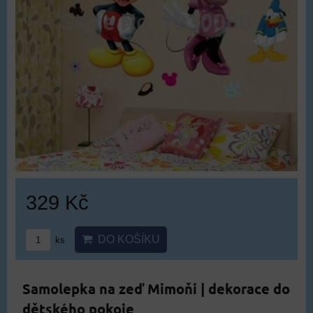
329 Kč
DO KOŠÍKU
ks
Samolepka na zeď Mimoňi | dekorace do
dětského pokoje