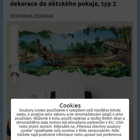
dekorace do dětského pokoje, typ 2
DOPRAVA ZDARMA
Cookies
Soubory cookie používáme k vylepšení vaší návštěvy tohoto
webu, k analýze jeho výkonu a ke shromažďování údajů o jeho
používání. Můžeme k tomu použít nástroje a služby třetích stran a
shromážděná data mohou být přenášena partnerům v EU, USA
nebo jiných zemích. Kliknutím na „Přijmout všechny soubory
cookie“ vyjadřujete svůj souhlas s tímto zpracováním. Níže
můžete najít podrobné informace nebo upravit své preference.