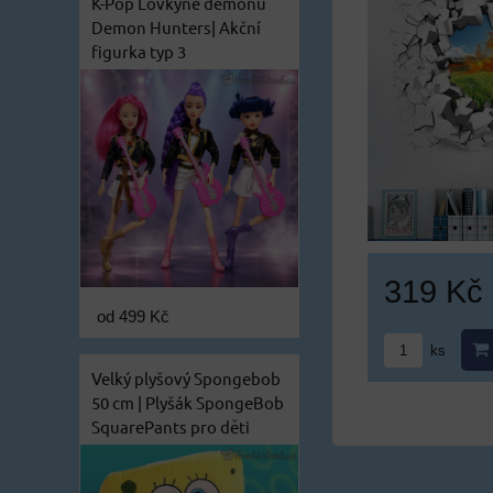
K-Pop Lovkyně démonů
Demon Hunters| Akční
figurka typ 3
319 Kč
od 499 Kč
ks
Velký plyšový Spongebob
50 cm | Plyšák SpongeBob
SquarePants pro děti