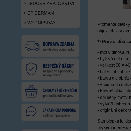
> LEDOVÉ KRÁLOVSTVÍ
> SPIDERMAN
> WEDNESDAY
Proměňte dětský 
objevitele a vytv
✨ Proč si děti s
• motiv dinosaurů
• bytová dekorac
• velikost 90 × 4
• balení obsahuje
• barva dle obráz
• vhodná do děts
• krásně oživí inte
• oblíbený motiv 
• vytváří dobrodr
• originální deko
Samolepka je ide
prvkem interiéru 