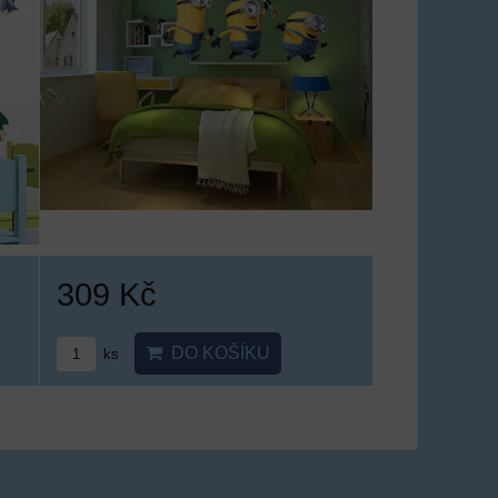
309 Kč
DO KOŠÍKU
ks