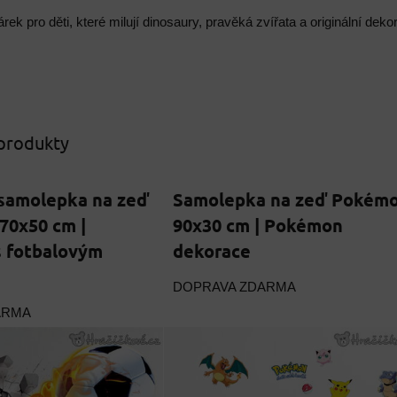
árek pro děti, které milují dinosaury, pravěká zvířata a originální de
 produkty
 samolepka na zeď
Samolepka na zeď Pokém
 70x50 cm |
90x30 cm | Pokémon
s fotbalovým
dekorace
DOPRAVA ZDARMA
ARMA