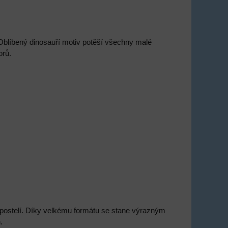
Oblíbený dinosauří motiv potěší všechny malé
orů.
 postelí. Díky velkému formátu se stane výrazným
.