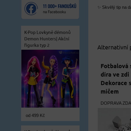
✨ Skvělý tip na d
K-Pop Lovkyně démonů
Demon Hunters| Akční
figurka typ 2
Alternativní
Fotbalová
díra ve zdi
Dekorace 
míčem
DOPRAVA ZD
od 499 Kč