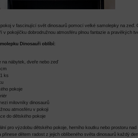
pokoj v fascinující svět dinosaurů pomocí velké samolepky na zeď. 
oří v pokojíčku dobrodružnou atmosféru plnou fantazie a pravěkých tv
amolepku Dinosauři oblíbí:
e na nábytek, dveře nebo zeď
6 cm
 1 ks
ku
kého pokoje
riér
mezi milovníky dinosaurů
užnou atmosféru v pokoji
race do dětského pokoje
ální pro výzdobu dětského pokoje, herního koutku nebo prostoru nad
a přinese dětem radost z jejich oblíbeného světa dinosaurů každý den