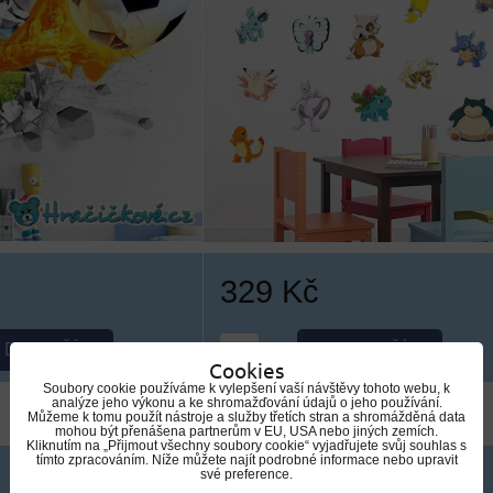
329 Kč
DO KOŠÍKU
DO KOŠÍKU
ks
Cookies
Soubory cookie používáme k vylepšení vaší návštěvy tohoto webu, k
analýze jeho výkonu a ke shromažďování údajů o jeho používání.
Můžeme k tomu použít nástroje a služby třetích stran a shromážděná data
mohou být přenášena partnerům v EU, USA nebo jiných zemích.
Kliknutím na „Přijmout všechny soubory cookie“ vyjadřujete svůj souhlas s
tímto zpracováním. Níže můžete najít podrobné informace nebo upravit
své preference.