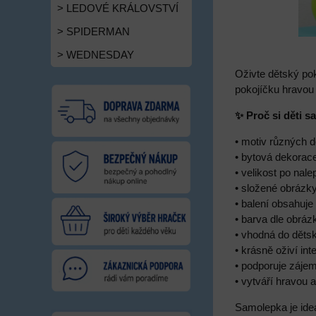
> LEDOVÉ KRÁLOVSTVÍ
> SPIDERMAN
> WEDNESDAY
Oživte dětský po
pokojíčku hravou 
✨ Proč si děti s
• motiv různých 
• bytová dekorac
• velikost po nal
• složené obrázk
• balení obsahuje
• barva dle obráz
• vhodná do děts
• krásně oživí inte
• podporuje záje
• vytváří hravou 
Samolepka je ideá