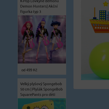
K-Pop Lovkyně démonů
Demon Hunters| Akční
figurka typ 3
od 499 Kč
Velký plyšový Spongebob
50 cm | Plyšák SpongeBob
SquarePants pro děti