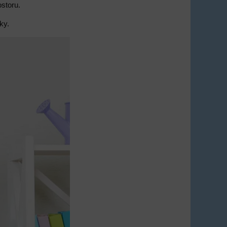
ostoru.
ky.