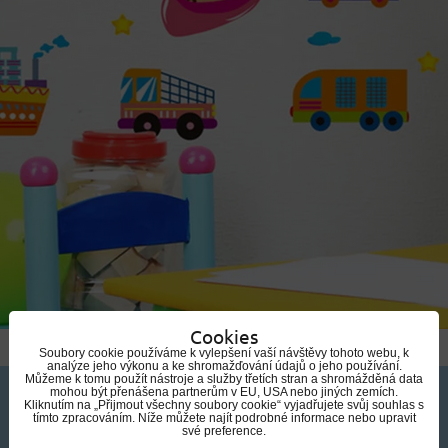
Cookies
Soubory cookie používáme k vylepšení vaší návštěvy tohoto webu, k
analýze jeho výkonu a ke shromažďování údajů o jeho používání.
Můžeme k tomu použít nástroje a služby třetích stran a shromážděná data
mohou být přenášena partnerům v EU, USA nebo jiných zemích.
Kliknutím na „Přijmout všechny soubory cookie“ vyjadřujete svůj souhlas s
tímto zpracováním. Níže můžete najít podrobné informace nebo upravit
své preference.