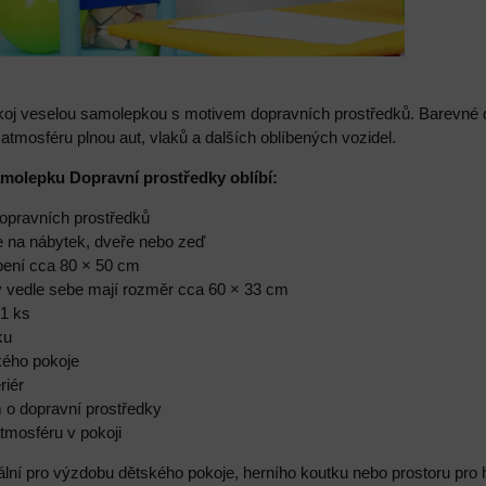
koj veselou samolepkou s motivem dopravních prostředků. Barevné do
atmosféru plnou aut, vlaků a dalších oblíbených vozidel.
amolepku Dopravní prostředky oblíbí:
dopravních prostředků
e na nábytek, dveře nebo zeď
epení cca 80 × 50 cm
y vedle sebe mají rozměr cca 60 × 33 cm
 1 ks
ku
kého pokoje
riér
m o dopravní prostředky
atmosféru v pokoji
lní pro výzdobu dětského pokoje, herního koutku nebo prostoru pro h