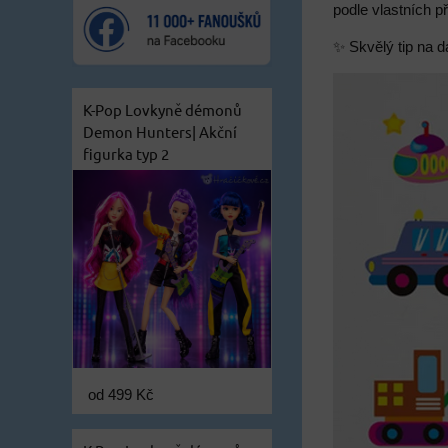
podle vlastních p
✨ Skvělý tip na dá
K-Pop Lovkyně démonů
Demon Hunters| Akční
figurka typ 2
od 499 Kč