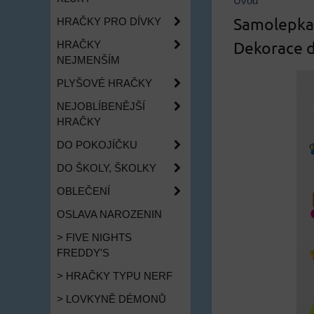
Úvod
Samolepka 
HRAČKY PRO DÍVKY
Dekorace 
HRAČKY
NEJMENŠÍM
PLYŠOVÉ HRAČKY
NEJOBLÍBENĚJŠÍ
HRAČKY
DO POKOJÍČKU
DO ŠKOLY, ŠKOLKY
OBLEČENÍ
OSLAVA NAROZENIN
> FIVE NIGHTS
FREDDY'S
> HRAČKY TYPU NERF
> LOVKYNĚ DÉMONŮ