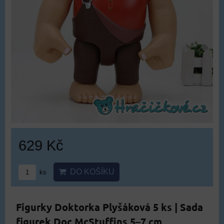
629 Kč
DO KOŠÍKU
ks
Figurky Doktorka Plyšáková 5 ks | Sada
figurek Doc McStuffins 5–7 cm