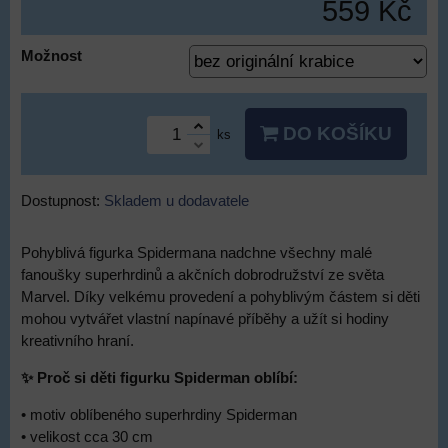
559 Kč
Možnost
DO KOŠÍKU
ks
Dostupnost:
Skladem u dodavatele
Pohyblivá figurka Spidermana nadchne všechny malé
fanoušky superhrdinů a akčních dobrodružství ze světa
Marvel. Díky velkému provedení a pohyblivým částem si děti
mohou vytvářet vlastní napínavé příběhy a užít si hodiny
kreativního hraní.
✨ Proč si děti figurku Spiderman oblíbí:
• motiv oblíbeného superhrdiny Spiderman
• velikost cca 30 cm