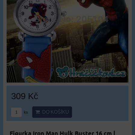
309 Kč
DO KOŠÍKU
ks
Figurka Iron Man Hulk Buster 16 cm |