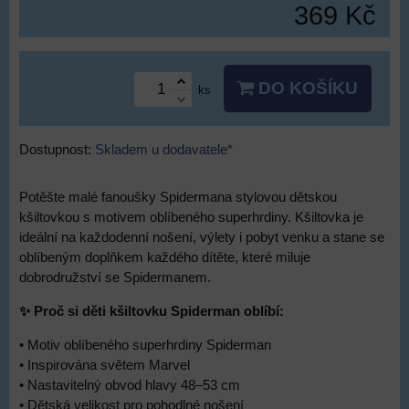
369 Kč
DO KOŠÍKU
ks
Dostupnost:
Skladem u dodavatele*
Potěšte malé fanoušky Spidermana stylovou dětskou
kšiltovkou s motivem oblíbeného superhrdiny. Kšiltovka je
ideální na každodenní nošení, výlety i pobyt venku a stane se
oblíbeným doplňkem každého dítěte, které miluje
dobrodružství se Spidermanem.
✨ Proč si děti kšiltovku Spiderman oblíbí:
• Motiv oblíbeného superhrdiny Spiderman
• Inspirována světem Marvel
• Nastavitelný obvod hlavy 48–53 cm
• Dětská velikost pro pohodlné nošení