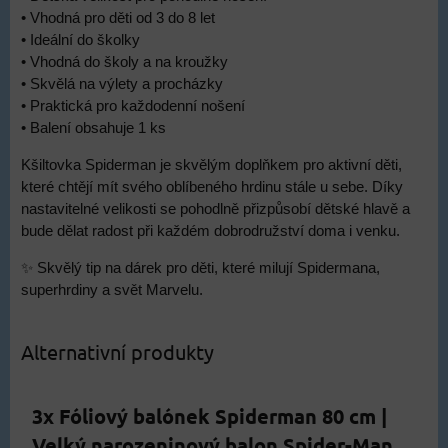
• Vhodná pro děti od 3 do 8 let
• Ideální do školky
• Vhodná do školy a na kroužky
• Skvělá na výlety a procházky
• Praktická pro každodenní nošení
• Balení obsahuje 1 ks
Kšiltovka Spiderman je skvělým doplňkem pro aktivní děti,
které chtějí mít svého oblíbeného hrdinu stále u sebe. Díky
nastavitelné velikosti se pohodlně přizpůsobí dětské hlavě a
bude dělat radost při každém dobrodružství doma i venku.
✨ Skvělý tip na dárek pro děti, které milují Spidermana,
superhrdiny a svět Marvelu.
Alternativní produkty
3x Fóliový balónek Spiderman 80 cm |
Velký narozeninový balon Spider-Man