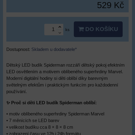
529 Kč
DO KOŠÍKU
ks
Dostupnost:
Skladem u dodavatele*
Dětský LED budík Spiderman rozzáří dětský pokoj efektním
LED osvětlením a motivem oblíbeného superhrdiny Marvel.
Moderní digitální hodiny si děti oblíbí díky barevným
světelným efektům i praktickým funkcím pro každodenní
používání.
✨ Proč si děti LED budík Spiderman oblíbí:
• motiv oblíbeného superhrdiny Spiderman Marvel
• 7 měnících se LED barev
• velikost budíku cca 8 × 8 × 8 cm
• zobrazení času ve 12h i 24h formátu