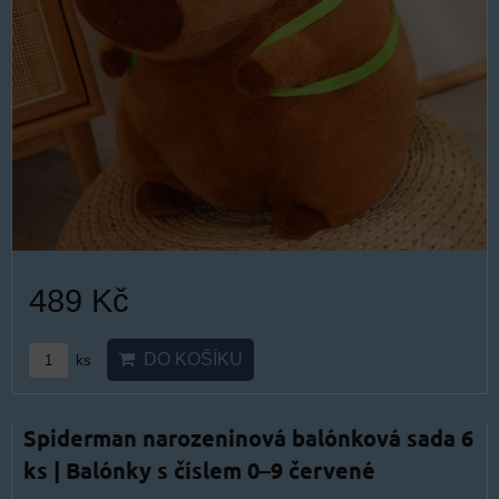
489 Kč
DO KOŠÍKU
ks
Spiderman narozeninová balónková sada 6
ks | Balónky s číslem 0–9 červené