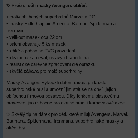
✨ Proč si děti masky Avengers oblíbí:
• motiv oblíbených superhrdinů Marvel a DC
• masky Hulk, Captain America, Batman, Spiderman a
Ironman
• velikost masek cca 22 cm
• balení obsahuje 5 ks masek
• lehké a pohodlné PVC provedení
• ideální na karneval, oslavy i hraní doma
• realistické barevné zpracování dle obrázku
• skvělá zábava pro malé superhrdiny
Masky Avengers vykouzlí dětem radost při každé
superhrdinské misi a umožní jim stát se na chvíli jejich
oblíbenou filmovou postavou. Díky lehkému plastovému
provedení jsou vhodné pro dlouhé hraní i karnevalové akce.
✨ Skvělý tip na dárek pro děti, které milují Avengers, Marvel,
Batmana, Spidermana, Ironmana, superhrdinské masky a
akční hry.