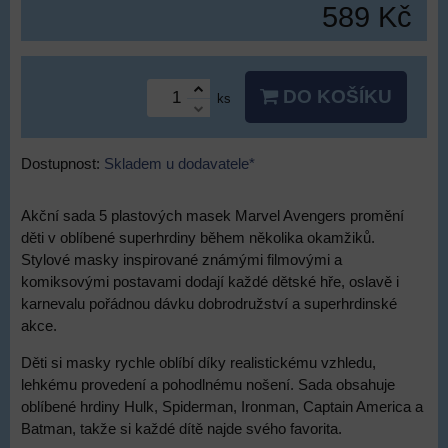
589 Kč
DO KOŠÍKU
ks
Dostupnost:
Skladem u dodavatele*
Akční sada 5 plastových masek Marvel Avengers promění
děti v oblíbené superhrdiny během několika okamžiků.
Stylové masky inspirované známými filmovými a
komiksovými postavami dodají každé dětské hře, oslavě i
karnevalu pořádnou dávku dobrodružství a superhrdinské
akce.
Děti si masky rychle oblíbí díky realistickému vzhledu,
lehkému provedení a pohodlnému nošení. Sada obsahuje
oblíbené hrdiny Hulk, Spiderman, Ironman, Captain America a
Batman, takže si každé dítě najde svého favorita.