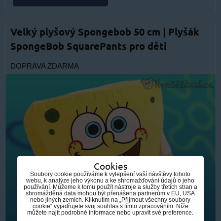
Velký plyšový Spongebob 50 cm | Plyšák
SpongeBob SquarePants pro děti
DOPRAVA ZDARMA
Cookies
Soubory cookie používáme k vylepšení vaší návštěvy tohoto
webu, k analýze jeho výkonu a ke shromažďování údajů o jeho
používání. Můžeme k tomu použít nástroje a služby třetích stran a
shromážděná data mohou být přenášena partnerům v EU, USA
nebo jiných zemích. Kliknutím na „Přijmout všechny soubory
cookie“ vyjadřujete svůj souhlas s tímto zpracováním. Níže
můžete najít podrobné informace nebo upravit své preference.