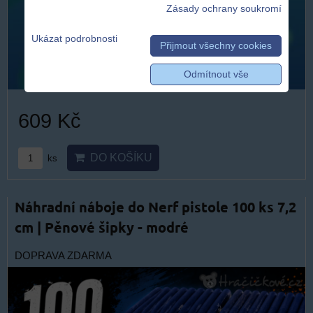
Zásady ochrany soukromí
Ukázat podrobnosti
Přijmout všechny cookies
Odmítnout vše
609 Kč
DO KOŠÍKU
ks
Náhradní náboje do Nerf pistole 100 ks 7,2
cm | Pěnové šipky - modré
DOPRAVA ZDARMA