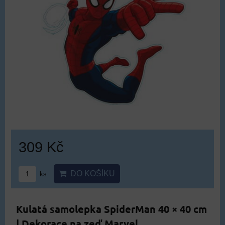
309 Kč
DO KOŠÍKU
ks
Kulatá samolepka SpiderMan 40 × 40 cm
| Dekorace na zeď Marvel