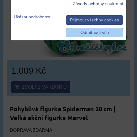
Zásady ochrany soukromí
Ukázat podrobnosti
Přijmout všechny cookies
Odmítnout vše
1.009 Kč
ZVOLTE VARIANTU
Pohyblivá figurka Spiderman 30 cm |
Velká akční figurka Marvel
DOPRAVA ZDARMA