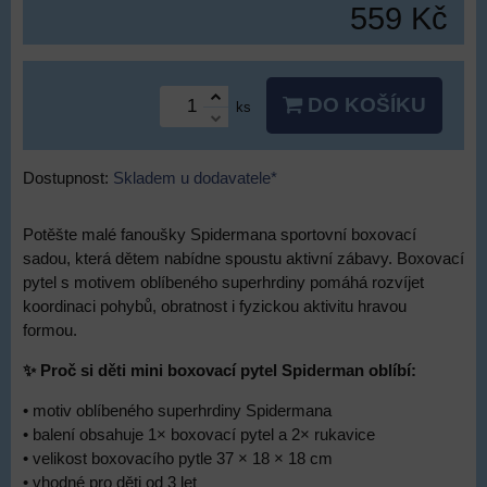
559 Kč
DO KOŠÍKU
ks
Dostupnost:
Skladem u dodavatele*
Potěšte malé fanoušky Spidermana sportovní boxovací
sadou, která dětem nabídne spoustu aktivní zábavy. Boxovací
pytel s motivem oblíbeného superhrdiny pomáhá rozvíjet
koordinaci pohybů, obratnost i fyzickou aktivitu hravou
formou.
✨ Proč si děti mini boxovací pytel Spiderman oblíbí:
• motiv oblíbeného superhrdiny Spidermana
• balení obsahuje 1× boxovací pytel a 2× rukavice
• velikost boxovacího pytle 37 × 18 × 18 cm
• vhodné pro děti od 3 let