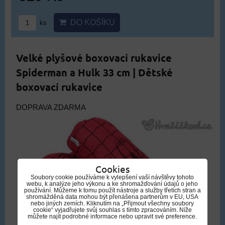
DO KOŠÍKU
ks
Velké plyšové boxovací rukavice
Spiderman a Hulk 33 cm | Dětské
boxovací rukavice
DOPRAVA ZDARMA
Cookies
Soubory cookie používáme k vylepšení vaší návštěvy tohoto
webu, k analýze jeho výkonu a ke shromažďování údajů o jeho
používání. Můžeme k tomu použít nástroje a služby třetích stran a
shromážděná data mohou být přenášena partnerům v EU, USA
nebo jiných zemích. Kliknutím na „Přijmout všechny soubory
cookie“ vyjadřujete svůj souhlas s tímto zpracováním. Níže
můžete najít podrobné informace nebo upravit své preference.