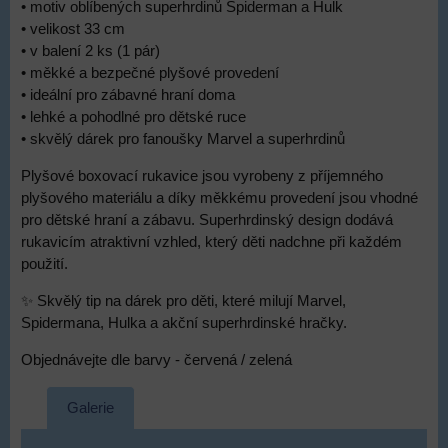
• motiv oblíbených superhrdinů Spiderman a Hulk
• velikost 33 cm
• v balení 2 ks (1 pár)
• měkké a bezpečné plyšové provedení
• ideální pro zábavné hraní doma
• lehké a pohodlné pro dětské ruce
• skvělý dárek pro fanoušky Marvel a superhrdinů
Plyšové boxovací rukavice jsou vyrobeny z příjemného
plyšového materiálu a díky měkkému provedení jsou vhodné
pro dětské hraní a zábavu. Superhrdinský design dodává
rukavicím atraktivní vzhled, který děti nadchne při každém
použití.
✨ Skvělý tip na dárek pro děti, které milují Marvel,
Spidermana, Hulka a akční superhrdinské hračky.
Objednávejte dle barvy - červená / zelená
Galerie