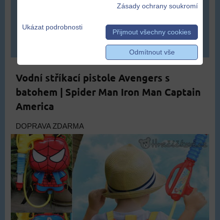
Zásady ochrany soukromí
309 Kč
Ukázat podrobnosti
Přijmout všechny cookies
DO KOŠÍKU
ks
Odmítnout vše
Vodní stříkací pistole Avengers s
batohem | Spider Man Iron Man Captain
America
DOPRAVA ZDARMA