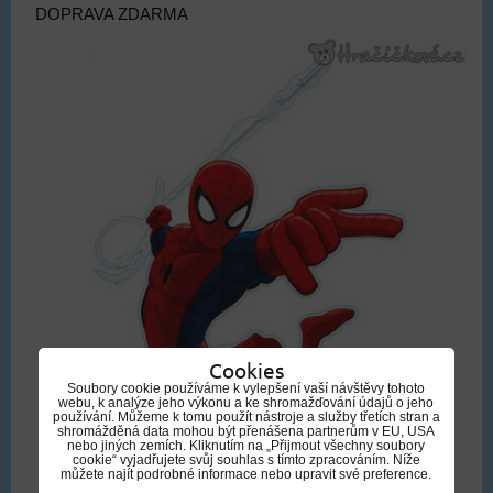
DOPRAVA ZDARMA
Cookies
Soubory cookie používáme k vylepšení vaší návštěvy tohoto
webu, k analýze jeho výkonu a ke shromažďování údajů o jeho
používání. Můžeme k tomu použít nástroje a služby třetích stran a
shromážděná data mohou být přenášena partnerům v EU, USA
nebo jiných zemích. Kliknutím na „Přijmout všechny soubory
cookie“ vyjadřujete svůj souhlas s tímto zpracováním. Níže
můžete najít podrobné informace nebo upravit své preference.