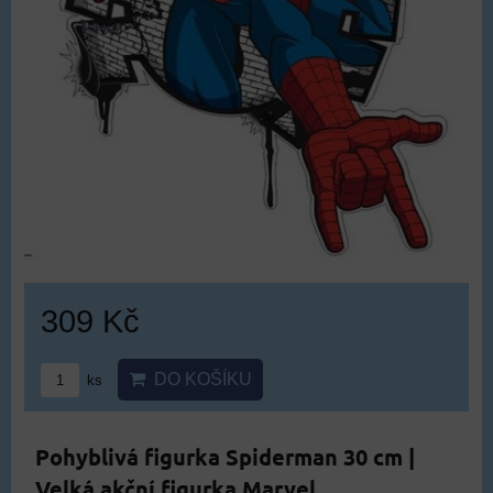
309 Kč
DO KOŠÍKU
ks
Pohyblivá figurka Spiderman 30 cm |
Velká akční figurka Marvel