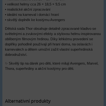
• velikost helmy cca 26 × 18,5 × 9,5 cm
• realistické akční zpracování
• ideální na karneval i domácí hraní
• skvělý doplněk ke kostýmu Avengers
Dětská sada Thor obsahuje detailně zpracované kladivo se
světelnými a zvukovými efekty a stylovou helmu inspirovanou
oblíbeným filmovým hrdinou. Díky lehkému provedení se
doplňky pohodlně používají při hraní doma, na oslavách i
karnevalech a dětem umožní zažít vlastní superhrdinská
dobrodružství.
✨ Skvělý tip na dárek pro děti, které milují Avengers, Marvel,
Thora, superhrdiny a akční kostýmy pro děti.
Alternativní produkty