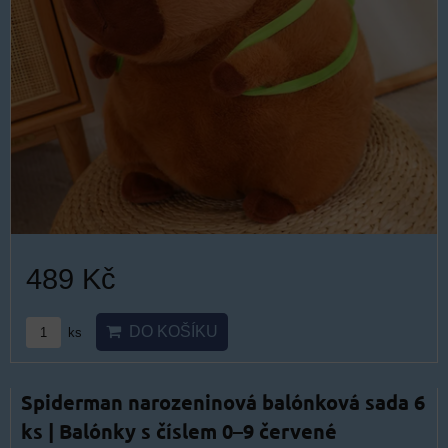
489 Kč
DO KOŠÍKU
ks
Spiderman narozeninová balónková sada 6
ks | Balónky s číslem 0–9 červené