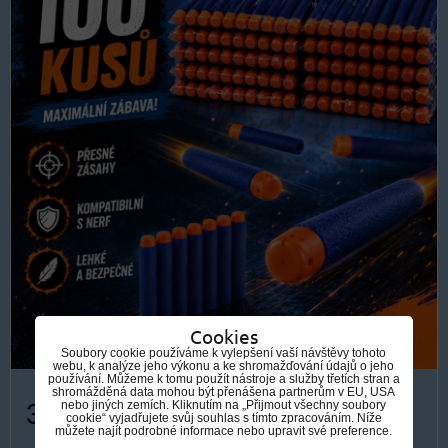
Cookies
Soubory cookie používáme k vylepšení vaší návštěvy tohoto
webu, k analýze jeho výkonu a ke shromažďování údajů o jeho
používání. Můžeme k tomu použít nástroje a služby třetích stran a
shromážděná data mohou být přenášena partnerům v EU, USA
319 Kč
nebo jiných zemích. Kliknutím na „Přijmout všechny soubory
cookie“ vyjadřujete svůj souhlas s tímto zpracováním. Níže
můžete najít podrobné informace nebo upravit své preference.