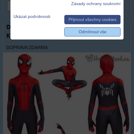
Zásady ochrany soukromí
DO KOŠÍKU
ks
Ukázat podrobnosti
Přijmout všechny cookies
Dětský kostým Spiderman s maskou |
Odmítnout vše
Karnevalový kostým Spider-Man
DOPRAVA ZDARMA