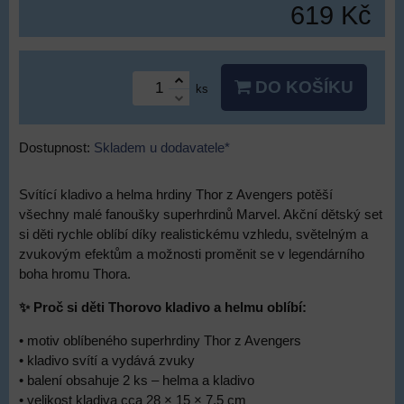
619 Kč
DO KOŠÍKU
ks
Dostupnost:
Skladem u dodavatele*
Svítící kladivo a helma hrdiny Thor z Avengers potěší
všechny malé fanoušky superhrdinů Marvel. Akční dětský set
si děti rychle oblíbí díky realistickému vzhledu, světelným a
zvukovým efektům a možnosti proměnit se v legendárního
boha hromu Thora.
✨ Proč si děti Thorovo kladivo a helmu oblíbí:
• motiv oblíbeného superhrdiny Thor z Avengers
• kladivo svítí a vydává zvuky
• balení obsahuje 2 ks – helma a kladivo
• velikost kladiva cca 28 × 15 × 7,5 cm