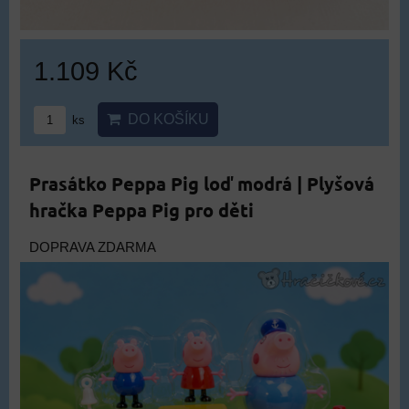
1.109 Kč
DO KOŠÍKU
ks
Prasátko Peppa Pig loď modrá | Plyšová
hračka Peppa Pig pro děti
DOPRAVA ZDARMA