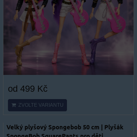
od 499 Kč
ZVOLTE VARIANTU
Velký plyšový Spongebob 50 cm | Plyšák
SpongeBob SquarePants pro děti