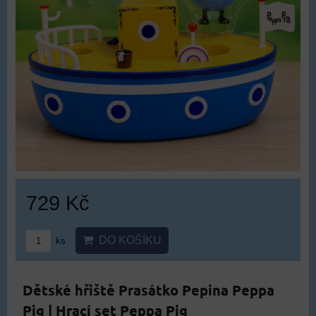
729 Kč
DO KOŠÍKU
ks
Dětské hřiště Prasátko Pepina Peppa
Pig | Hrací set Peppa Pig