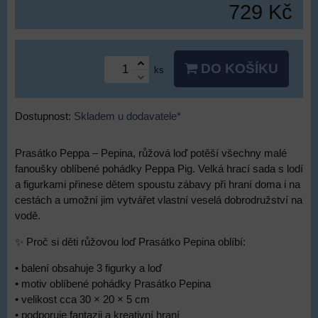
729 Kč
DO KOŠÍKU
ks
Dostupnost:
Skladem u dodavatele*
Prasátko Peppa – Pepina, růžová loď potěší všechny malé
fanoušky oblíbené pohádky Peppa Pig. Velká hrací sada s lodí
a figurkami přinese dětem spoustu zábavy při hraní doma i na
cestách a umožní jim vytvářet vlastní veselá dobrodružství na
vodě.
✨ Proč si děti růžovou loď Prasátko Pepina oblíbí:
• balení obsahuje 3 figurky a loď
• motiv oblíbené pohádky Prasátko Pepina
• velikost cca 30 × 20 × 5 cm
• podporuje fantazii a kreativní hraní