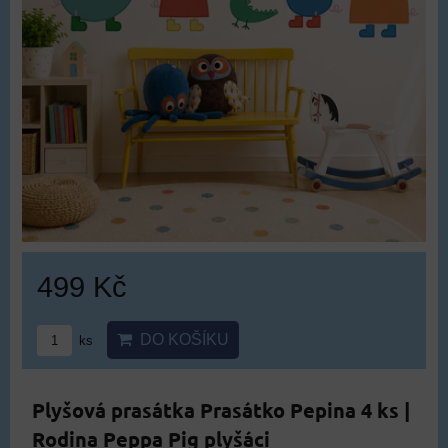
499 Kč
DO KOŠÍKU
ks
Plyšová prasátka Prasátko Pepina 4 ks |
Rodina Peppa Pig plyšáci