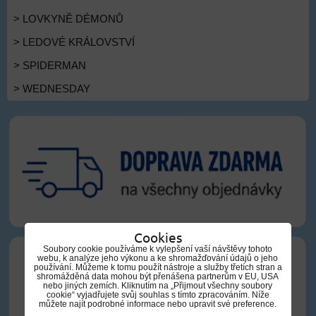
> LOVKYNĚ DÉMONŮ
> LEDOVÉ KRÁLOVSTVÍ
> SPIDERMAN
> WEDNESDAY
Cookies
Soubory cookie používáme k vylepšení vaší návštěvy tohoto
webu, k analýze jeho výkonu a ke shromažďování údajů o jeho
používání. Můžeme k tomu použít nástroje a služby třetích stran a
shromážděná data mohou být přenášena partnerům v EU, USA
nebo jiných zemích. Kliknutím na „Přijmout všechny soubory
cookie“ vyjadřujete svůj souhlas s tímto zpracováním. Níže
můžete najít podrobné informace nebo upravit své preference.