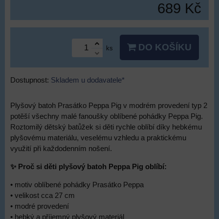
689 Kč
DO KOŠÍKU
ks
Dostupnost:
Skladem u dodavatele*
Plyšový batoh Prasátko Peppa Pig v modrém provedení typ 2
potěší všechny malé fanoušky oblíbené pohádky Peppa Pig.
Roztomilý dětský batůžek si děti rychle oblíbí díky hebkému
plyšovému materiálu, veselému vzhledu a praktickému
využití při každodenním nošení.
✨ Proč si děti plyšový batoh Peppa Pig oblíbí:
• motiv oblíbené pohádky Prasátko Peppa
• velikost cca 27 cm
• modré provedení
• hebký a příjemný plyšový materiál