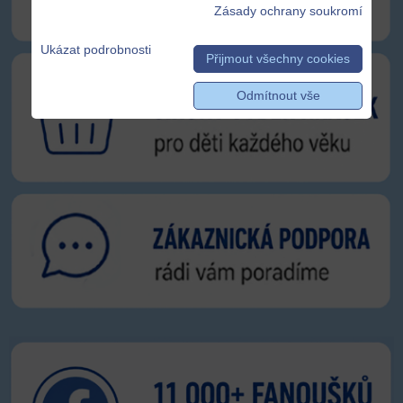
Zásady ochrany soukromí
Ukázat podrobnosti
Přijmout všechny cookies
Odmítnout vše