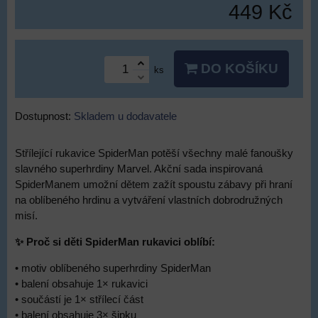
449 Kč
DO KOŠÍKU
ks
Dostupnost:
Skladem u dodavatele
Střílející rukavice SpiderMan potěší všechny malé fanoušky
slavného superhrdiny Marvel. Akční sada inspirovaná
SpiderManem umožní dětem zažít spoustu zábavy při hraní
na oblíbeného hrdinu a vytváření vlastních dobrodružných
misí.
✨ Proč si děti SpiderMan rukavici oblíbí:
• motiv oblíbeného superhrdiny SpiderMan
• balení obsahuje 1× rukavici
• součástí je 1× střílecí část
• balení obsahuje 3× šipku