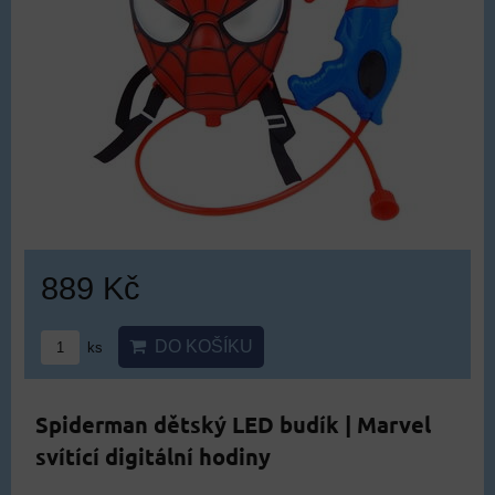
889 Kč
DO KOŠÍKU
ks
Spiderman dětský LED budík | Marvel
svítící digitální hodiny