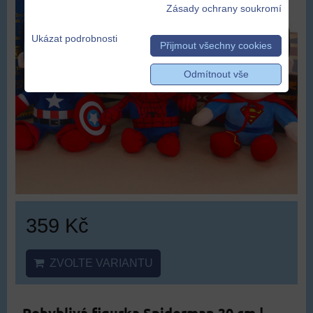
Zásady ochrany soukromí
Ukázat podrobnosti
Přijmout všechny cookies
Odmítnout vše
359 Kč
ZVOLTE VARIANTU
Pohyblivá figurka Spiderman 30 cm |