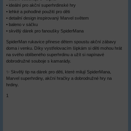
• ideální pro akční superhrdinské hry
• lehké a pohodlné použití pro děti
• detailní design inspirovaný Marvel světem
• baleno v sáčku
• skvělý dárek pro fanoušky SpiderMana
SpiderMan rukavice přinese dětem spoustu akční zábavy
doma i venku. Díky vystřelovacím šipkám si děti mohou hrát
na svého oblíbeného superhrdinu a užít si napínavé
dobrodružné souboje s kamarády.
✨ Skvělý tip na dárek pro děti, které milují SpiderMana,
Marvel superhrdiny, akční hračky a dobrodružné hry na
hrdiny.
1