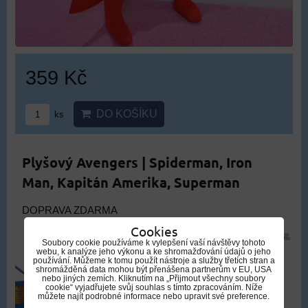
359 Kč
DO KOŠÍKU
ks
Plyšový Avengers | Spiderman, Iron
Man, Kapitán Amerika, Superman
DOPRAVA ZDARMA
Cookies
Soubory cookie používáme k vylepšení vaší návštěvy tohoto
webu, k analýze jeho výkonu a ke shromažďování údajů o jeho
používání. Můžeme k tomu použít nástroje a služby třetích stran a
shromážděná data mohou být přenášena partnerům v EU, USA
nebo jiných zemích. Kliknutím na „Přijmout všechny soubory
cookie“ vyjadřujete svůj souhlas s tímto zpracováním. Níže
můžete najít podrobné informace nebo upravit své preference.