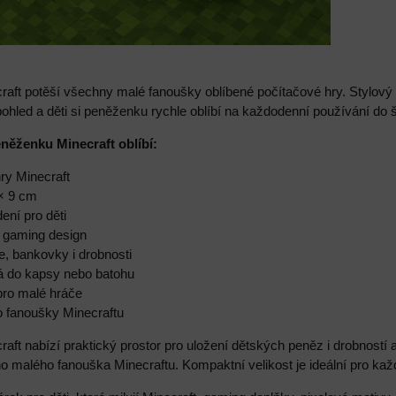
aft potěší všechny malé fanoušky oblíbené počítačové hry. Stylový 
ohled a děti si peněženku rychle oblíbí na každodenní používání do šk
eněženku Minecraft oblíbí:
hry Minecraft
 × 9 cm
ení pro děti
ý gaming design
e, bankovky i drobnosti
ná do kapsy nebo batohu
 pro malé hráče
o fanoušky Minecraftu
aft nabízí praktický prostor pro uložení dětských peněz i drobností
 malého fanouška Minecraftu. Kompaktní velikost je ideální pro kaž