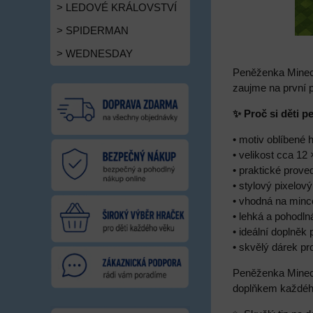
> LEDOVÉ KRÁLOVSTVÍ
> SPIDERMAN
> WEDNESDAY
Peněženka Minecr
zaujme na první p
✨ Proč si děti p
• motiv oblíbené 
• velikost cca 12
• praktické proved
• stylový pixelov
• vhodná na minc
• lehká a pohodl
• ideální doplněk
• skvělý dárek pr
Peněženka Minecr
doplňkem každého