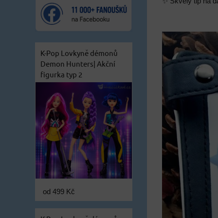
✨ Skvělý tip na d
K-Pop Lovkyně démonů
Demon Hunters| Akční
figurka typ 2
od 499 Kč