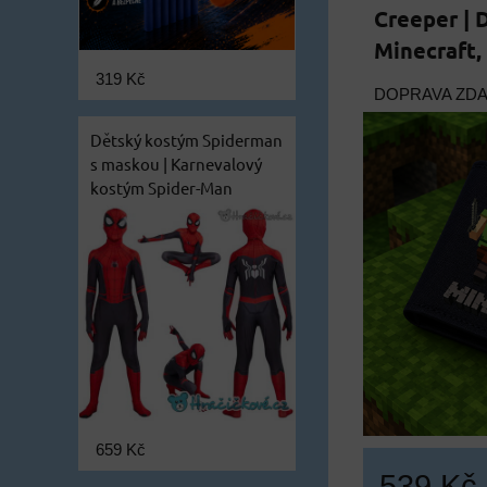
Creeper |
Minecraft,
319 Kč
DOPRAVA ZD
Dětský kostým Spiderman
s maskou | Karnevalový
kostým Spider-Man
659 Kč
539 Kč