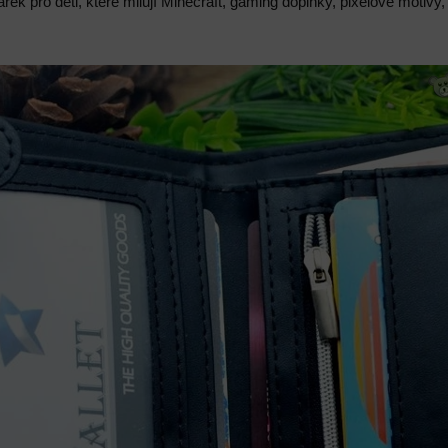
árek pro děti, které milují Minecraft, gaming doplňky, pixelové motivy