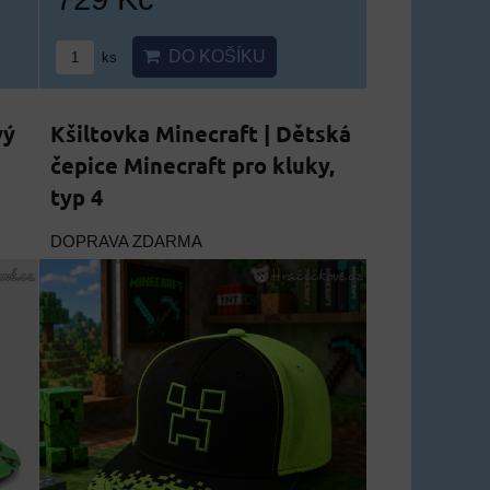
DO KOŠÍKU
ks
vý
Kšiltovka Minecraft | Dětská
čepice Minecraft pro kluky,
typ 4
DOPRAVA ZDARMA