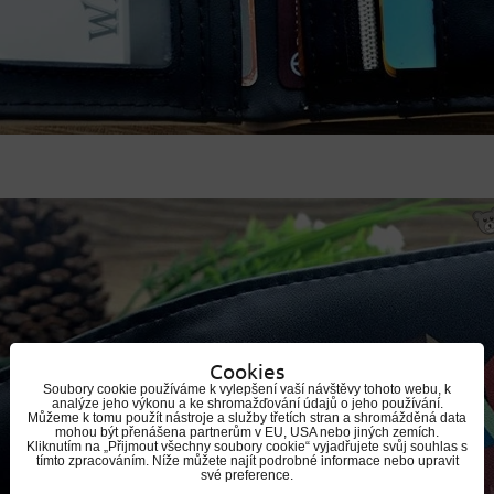
Cookies
Soubory cookie používáme k vylepšení vaší návštěvy tohoto webu, k
analýze jeho výkonu a ke shromažďování údajů o jeho používání.
Můžeme k tomu použít nástroje a služby třetích stran a shromážděná data
mohou být přenášena partnerům v EU, USA nebo jiných zemích.
Kliknutím na „Přijmout všechny soubory cookie“ vyjadřujete svůj souhlas s
tímto zpracováním. Níže můžete najít podrobné informace nebo upravit
své preference.