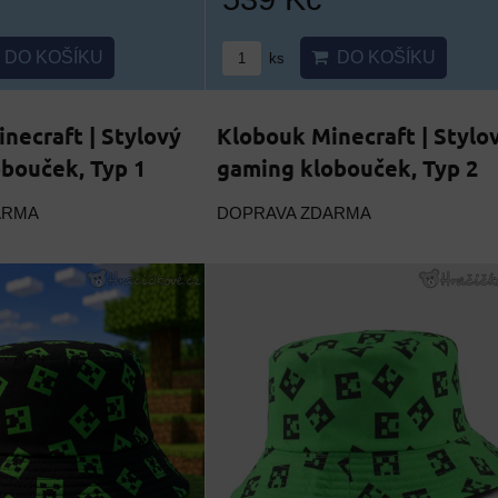
DO KOŠÍKU
DO KOŠÍKU
ks
necraft | Stylový
Klobouk Minecraft | Stylo
bouček, Typ 1
gaming klobouček, Typ 2
ARMA
DOPRAVA ZDARMA