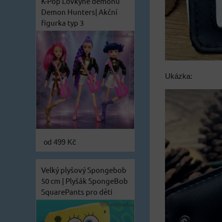
K-Pop Lovkyně démonů
Demon Hunters| Akční
figurka typ 3
Ukázka:
od 499 Kč
Velký plyšový Spongebob
50 cm | Plyšák SpongeBob
SquarePants pro děti