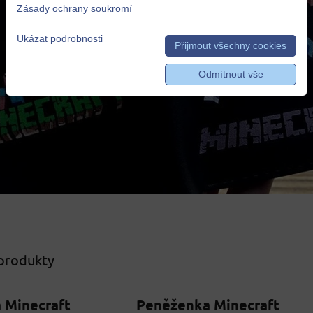
Zásady ochrany soukromí
Ukázat podrobnosti
Přijmout všechny cookies
Odmítnout vše
 produkty
 Minecraft
Peněženka Minecraft