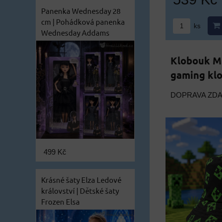
Panenka Wednesday 28
cm | Pohádková panenka
ks
Wednesday Addams
Klobouk Mi
gaming klo
DOPRAVA ZD
499 Kč
Krásné šaty Elza Ledové
království | Dětské šaty
Frozen Elsa