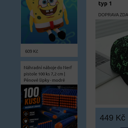
typ 1
DOPRAVA ZD
609 Kč
Náhradní náboje do Nerf
pistole 100 ks 7,2 cm |
Pěnové šipky - modré
449 Kč