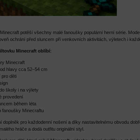
 Minecraft potěší všechny malé fanoušky populární herní série. Mod
oveň ochrání před sluncem při venkovních aktivitách, výletech i kaž
iltovku Minecraft oblíbí:
hry Minecraft
bvod hlavy cca 52–54 cm
 pro děti
sign
do školy i na výlety
ké provedení
luncem během léta
o fanoušky Minecraftu
lní doplněk pro každodenní nošení a díky nastavitelnému obvodu dobř
lého hráče a dodá outfitu originální styl.