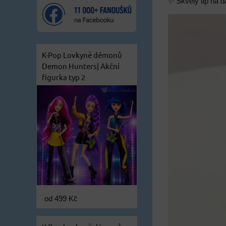
✨ Skvělý tip na dá
K-Pop Lovkyně démonů
Demon Hunters| Akční
figurka typ 2
od 499 Kč