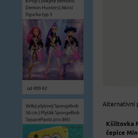
K-Pop Lovkyně démonů
Demon Hunters| Akční
figurka typ 3
od 499 Kč
Alternativní
Velký plyšový Spongebob
50 cm | Plyšák SpongeBob
SquarePants pro děti
Kšiltovka 
čepice Min