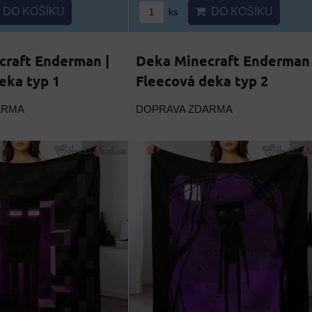
DO KOŠÍKU
DO KOŠÍKU
ks
craft Enderman |
Deka Minecraft Enderman 
eka typ 1
Fleecová deka typ 2
ARMA
DOPRAVA ZDARMA