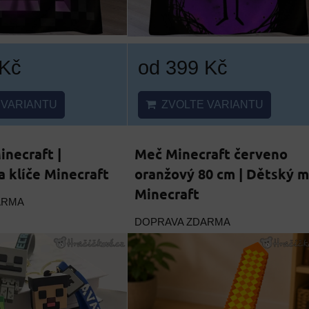
 Kč
od 399 Kč
VARIANTU
ZVOLTE VARIANTU
inecraft |
Meč Minecraft červeno
a klíče Minecraft
oranžový 80 cm | Dětský 
Minecraft
ARMA
DOPRAVA ZDARMA