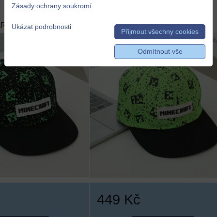
typ 2
Zásady ochrany soukromí
ARMA
DOPRAVA ZDARMA
Ukázat podrobnosti
Přijmout všechny cookies
Odmítnout vše
449 Kč