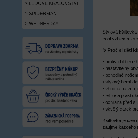
> LEDOVÉ KRÁLOVSTVÍ
> SPIDERMAN
> WEDNESDAY
Stylová kšiltovka
cool vzhled a zár
✨ Proč si děti kš
• motiv oblíbené 
• nastavitelný o
• pohodlné nošení
• stylový herní de
• vhodná na ven, 
• lehké a praktic
• ochrana před s
• skvělý dárek pr
Kšiltovka je ideá
zaujme každého ma