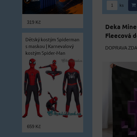
ks
319 Kč
Deka Mine
Fleecová d
Dětský kostým Spiderman
s maskou | Karnevalový
DOPRAVA ZD
kostým Spider-Man
659 Kč