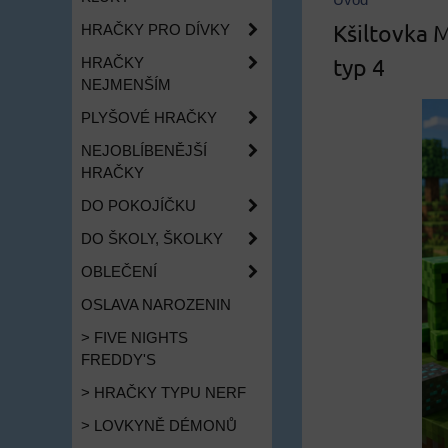
Úvod
Kšiltovka M
HRAČKY PRO DÍVKY
typ 4
HRAČKY
NEJMENŠÍM
PLYŠOVÉ HRAČKY
NEJOBLÍBENĚJŠÍ
HRAČKY
DO POKOJÍČKU
DO ŠKOLY, ŠKOLKY
OBLEČENÍ
OSLAVA NAROZENIN
> FIVE NIGHTS
FREDDY'S
> HRAČKY TYPU NERF
> LOVKYNĚ DÉMONŮ