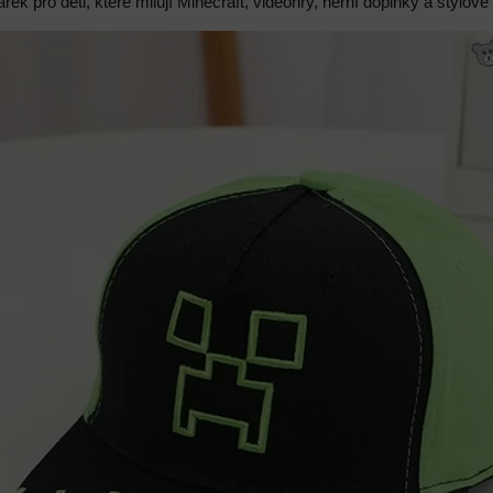
rek pro děti, které milují Minecraft, videohry, herní doplňky a stylové