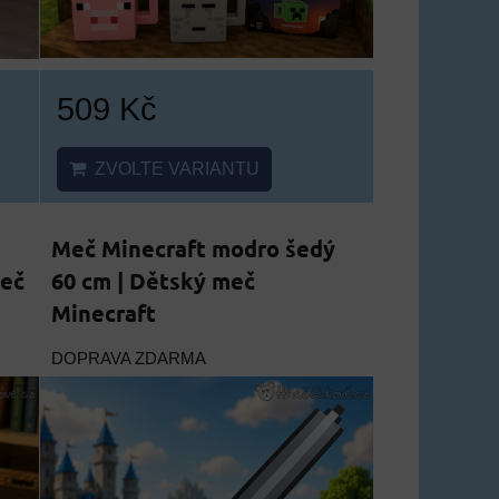
509 Kč
ZVOLTE VARIANTU
Meč Minecraft modro šedý
meč
60 cm | Dětský meč
Minecraft
DOPRAVA ZDARMA