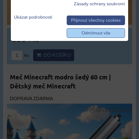
Zásady ochrany soukromí
Ukázat podrobnosti
Přijmout všechny cookies
Odmítnout vše
699 Kč
DO KOŠÍKU
ks
Meč Minecraft modro šedý 60 cm |
Dětský meč Minecraft
DOPRAVA ZDARMA