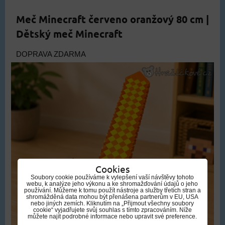
Meč Minecraft červeno oranžový 80 cm |
Dětský meč Minecraft
DOPRAVA ZDARMA
Cookies
Soubory cookie používáme k vylepšení vaší návštěvy tohoto
webu, k analýze jeho výkonu a ke shromažďování údajů o jeho
používání. Můžeme k tomu použít nástroje a služby třetích stran a
shromážděná data mohou být přenášena partnerům v EU, USA
nebo jiných zemích. Kliknutím na „Přijmout všechny soubory
cookie“ vyjadřujete svůj souhlas s tímto zpracováním. Níže
můžete najít podrobné informace nebo upravit své preference.