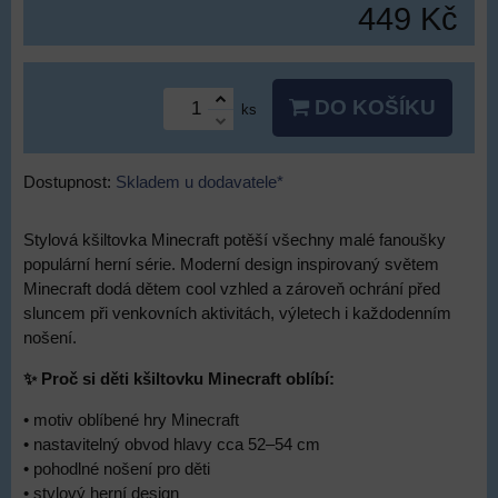
449 Kč
DO KOŠÍKU
ks
Dostupnost:
Skladem u dodavatele*
Stylová kšiltovka Minecraft potěší všechny malé fanoušky
populární herní série. Moderní design inspirovaný světem
Minecraft dodá dětem cool vzhled a zároveň ochrání před
sluncem při venkovních aktivitách, výletech i každodenním
nošení.
✨ Proč si děti kšiltovku Minecraft oblíbí:
• motiv oblíbené hry Minecraft
• nastavitelný obvod hlavy cca 52–54 cm
• pohodlné nošení pro děti
• stylový herní design